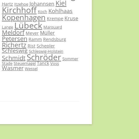
Kiel
Johannsen
Hartz
Itzehoe
Kirchhoff
Kohlhaas
Koch
Kopenhagen
Kruse
Krempe
Lübeck
Lange
Marquard
Meldorf
Müller
Meyer
Petersen
Ramm
Rendsburg
Richertz
Rist
Schepler
Schleswig
Schleswig-Holstein
Schröder
Schmidt
Sommer
Tanck
Stade
Steuernagel
Voss
Wasmer
Wessel