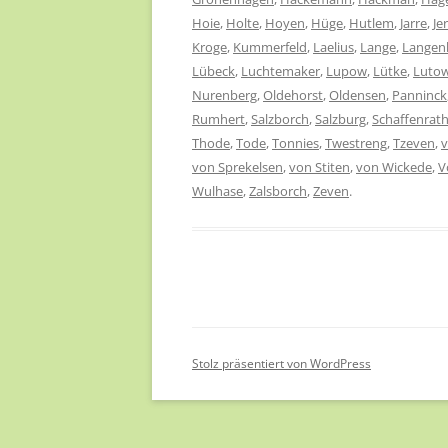
Hoie
,
Holte
,
Hoyen
,
Hüge
,
Hutlem
,
Jarre
,
Je
Kroge
,
Kummerfeld
,
Laelius
,
Lange
,
Langen
Lübeck
,
Luchtemaker
,
Lupow
,
Lütke
,
Luto
Nurenberg
,
Oldehorst
,
Oldensen
,
Panninck
Rumhert
,
Salzborch
,
Salzburg
,
Schaffenrat
Thode
,
Tode
,
Tonnies
,
Twestreng
,
Tzeven
,
von Sprekelsen
,
von Stiten
,
von Wickede
,
V
Wulhase
,
Zalsborch
,
Zeven
.
Stolz präsentiert von WordPress