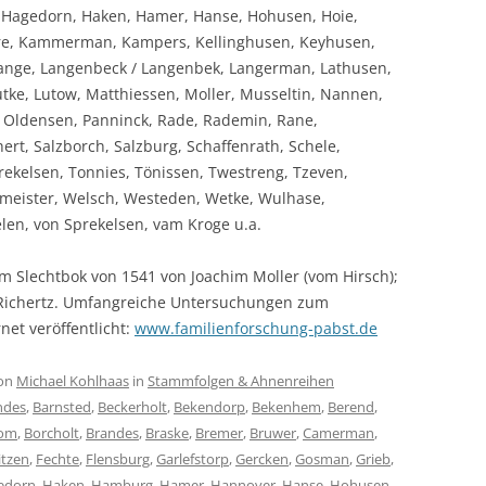
agedorn, Haken, Hamer, Hanse, Hohusen, Hoie,
erre, Kammerman, Kampers, Kellinghusen, Keyhusen,
Lange, Langenbeck / Langenbek, Langerman, Lathusen,
tke, Lutow, Matthiessen, Moller, Musseltin, Nannen,
, Oldensen, Panninck, Rade, Rademin, Rane,
rt, Salzborch, Salzburg, Schaffenrath, Schele,
ekelsen, Tonnies, Tönissen, Twestreng, Tzeven,
ckmeister, Welsch, Westeden, Wetke, Wulhase,
elen, von Sprekelsen, vam Kroge u.a.
m Slechtbok von 1541 von Joachim Moller (vom Hirsch);
 Richertz. Umfangreiche Untersuchungen zum
net veröffentlicht:
www.familienforschung-pabst.de
on
Michael Kohlhaas
in
Stammfolgen & Ahnenreihen
ndes
,
Barnsted
,
Beckerholt
,
Bekendorp
,
Bekenhem
,
Berend
,
om
,
Borcholt
,
Brandes
,
Braske
,
Bremer
,
Bruwer
,
Camerman
,
itzen
,
Fechte
,
Flensburg
,
Garlefstorp
,
Gercken
,
Gosman
,
Grieb
,
edorn
,
Haken
,
Hamburg
,
Hamer
,
Hannover
,
Hanse
,
Hohusen
,