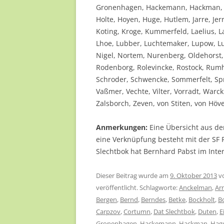
Gronenhagen, Hackemann, Hackman, H
Holte, Hoyen, Huge, Hutlem, Jarre, J
Koting, Kroge, Kummerfeld, Laelius, 
Lhoe, Lubber, Luchtemaker, Lupow, Lu
Nigel, Nortem, Nurenberg, Oldehorst
Rodenborg, Rolevincke, Rostock, Rumhe
Schroder, Schwencke, Sommerfelt, Spr
Vaßmer, Vechte, Vilter, Vorradt, War
Zalsborch, Zeven, von Stiten, von Höv
Anmerkungen:
Eine Übersicht aus de
eine Verknüpfung besteht mit der SF
Slechtbok hat Bernhard Pabst im Inter
Dieser Beitrag wurde am
9. Oktober 2013
v
veröffentlicht. Schlagworte:
Anckelman
,
Ar
Bergen
,
Bernd
,
Berndes
,
Betke
,
Bockholt
,
B
Carpzov
,
Cortumn
,
Dat Slechtbok
,
Duten
,
E
Gronenhagen
,
Hackemann
,
Hackman
,
Hag