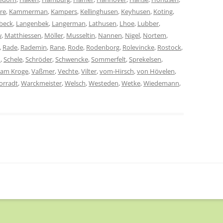
rre
,
Kammerman
,
Kampers
,
Kellinghusen
,
Keyhusen
,
Koting
,
beck
,
Langenbek
,
Langerman
,
Lathusen
,
Lhoe
,
Lubber
,
w
,
Matthiessen
,
Möller
,
Musseltin
,
Nannen
,
Nigel
,
Nortem
,
,
Rade
,
Rademin
,
Rane
,
Rode
,
Rodenborg
,
Rolevincke
,
Rostock
,
h
,
Schele
,
Schröder
,
Schwencke
,
Sommerfelt
,
Sprekelsen
,
vam Kroge
,
Vaßmer
,
Vechte
,
Vilter
,
vom-Hirsch
,
von Hövelen
,
orradt
,
Warckmeister
,
Welsch
,
Westeden
,
Wetke
,
Wiedemann
,