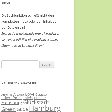
SUCHE
Die Suchfunktion schließt nicht den
kompletten Index oder den Inhalt der
pdf-Dateien ein!
Search does not include extensive index or
content of
pdf-files of genealogical tables
(Stammfolgen & Ahnenreihen)!
Suchen
nach:
HÄUFIGE SCHLAGWÖRTER
Boye
Altona
Claussen
Ahrends
Eckernförde
Ehlers
Fischer
Glückstadt
Flensburg
Hamburg
Green
Gude