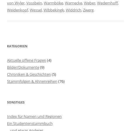
von Wyler
,
Vossbein
,
Warmböke
,
Warnecke
,
Weber
,
Wedemhoff
,
Weidenkopf
,
Wessel
,
Wibbekingk
,
Widdrich
,
Zwerg
.
KATEGORIEN
Aktuelle offene Fragen
(4)
Bilder/Dokumente
(9)
Chroniken & Geschichten
(5)
Stammfolgen & Ahnenreihen
(76)
SONSTIGES
Index für Namen und Regionen
Ein Studentenstammbuch
…und etwas Anderes