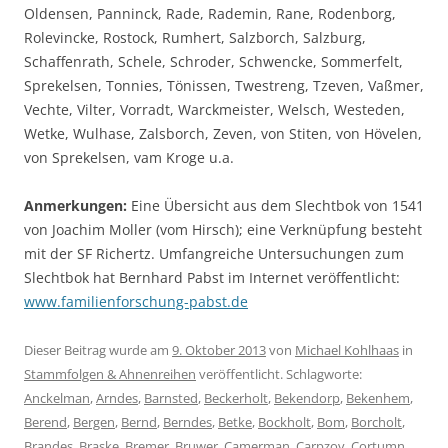
Oldensen, Panninck, Rade, Rademin, Rane, Rodenborg,
Rolevincke, Rostock, Rumhert, Salzborch, Salzburg,
Schaffenrath, Schele, Schroder, Schwencke, Sommerfelt,
Sprekelsen, Tonnies, Tönissen, Twestreng, Tzeven, Vaßmer,
Vechte, Vilter, Vorradt, Warckmeister, Welsch, Westeden,
Wetke, Wulhase, Zalsborch, Zeven, von Stiten, von Hövelen,
von Sprekelsen, vam Kroge u.a.
Anmerkungen:
Eine Übersicht aus dem Slechtbok von 1541
von Joachim Moller (vom Hirsch); eine Verknüpfung besteht
mit der SF Richertz. Umfangreiche Untersuchungen zum
Slechtbok hat Bernhard Pabst im Internet veröffentlicht:
www.familienforschung-pabst.de
Dieser Beitrag wurde am
9. Oktober 2013
von
Michael Kohlhaas
in
Stammfolgen & Ahnenreihen
veröffentlicht. Schlagworte:
Anckelman
,
Arndes
,
Barnsted
,
Beckerholt
,
Bekendorp
,
Bekenhem
,
Berend
,
Bergen
,
Bernd
,
Berndes
,
Betke
,
Bockholt
,
Bom
,
Borcholt
,
Brandes
,
Braske
,
Bremer
,
Bruwer
,
Camerman
,
Carpzov
,
Cortumn
,