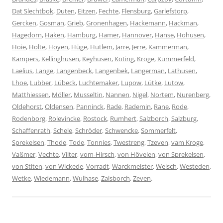
Dat Slechtbok
,
Duten
,
Eitzen
,
Fechte
,
Flensburg
,
Garlefstorp
,
Gercken
,
Gosman
,
Grieb
,
Gronenhagen
,
Hackemann
,
Hackman
,
Hagedorn
,
Haken
,
Hamburg
,
Hamer
,
Hannover
,
Hanse
,
Hohusen
,
Hoie
,
Holte
,
Hoyen
,
Hüge
,
Hutlem
,
Jarre
,
Jerre
,
Kammerman
,
Kampers
,
Kellinghusen
,
Keyhusen
,
Koting
,
Kroge
,
Kummerfeld
,
Laelius
,
Lange
,
Langenbeck
,
Langenbek
,
Langerman
,
Lathusen
,
Lhoe
,
Lubber
,
Lübeck
,
Luchtemaker
,
Lupow
,
Lütke
,
Lutow
,
Matthiessen
,
Möller
,
Musseltin
,
Nannen
,
Nigel
,
Nortem
,
Nurenberg
,
Oldehorst
,
Oldensen
,
Panninck
,
Rade
,
Rademin
,
Rane
,
Rode
,
Rodenborg
,
Rolevincke
,
Rostock
,
Rumhert
,
Salzborch
,
Salzburg
,
Schaffenrath
,
Schele
,
Schröder
,
Schwencke
,
Sommerfelt
,
Sprekelsen
,
Thode
,
Tode
,
Tonnies
,
Twestreng
,
Tzeven
,
vam Kroge
,
Vaßmer
,
Vechte
,
Vilter
,
vom-Hirsch
,
von Hövelen
,
von Sprekelsen
,
von Stiten
,
von Wickede
,
Vorradt
,
Warckmeister
,
Welsch
,
Westeden
,
Wetke
,
Wiedemann
,
Wulhase
,
Zalsborch
,
Zeven
.