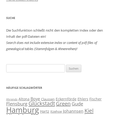
SUCHE
Die Suchfunktion schließt nicht den kompletten Index oder den
Inhalt der pdf-Dateien ein!
Search does not include extensive index or content of
pdf-files of
genealogical tables (Stammfolgen & Ahnenreihen)!
Suchen
nach:
HÄUFIGE SCHLAGWÖRTER
Boye
Altona
Eckernförde
Ehlers
Fischer
Claussen
Ahrends
Glückstadt
Green
Flensburg
Gude
Hamburg
Kiel
Johannsen
Hartz
Itzehoe