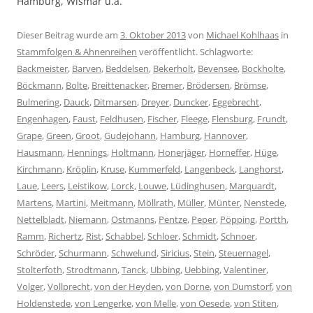
Hamburg, Wismar u.a.
Dieser Beitrag wurde am
3. Oktober 2013
von
Michael Kohlhaas
in
Stammfolgen & Ahnenreihen
veröffentlicht. Schlagworte:
Backmeister
,
Barven
,
Beddelsen
,
Bekerholt
,
Bevensee
,
Bockholte
,
Böckmann
,
Bolte
,
Breittenacker
,
Bremer
,
Brödersen
,
Brömse
,
Bulmering
,
Dauck
,
Ditmarsen
,
Dreyer
,
Duncker
,
Eggebrecht
,
Engenhagen
,
Faust
,
Feldhusen
,
Fischer
,
Fleege
,
Flensburg
,
Frundt
,
Grape
,
Green
,
Groot
,
Gudejohann
,
Hamburg
,
Hannover
,
Hausmann
,
Hennings
,
Holtmann
,
Honerjäger
,
Horneffer
,
Hüge
,
Kirchmann
,
Kröplin
,
Kruse
,
Kummerfeld
,
Langenbeck
,
Langhorst
,
Laue
,
Leers
,
Leistikow
,
Lorck
,
Louwe
,
Lüdinghusen
,
Marquardt
,
Martens
,
Martini
,
Meitmann
,
Möllrath
,
Müller
,
Münter
,
Nenstede
,
Nettelbladt
,
Niemann
,
Ostmanns
,
Pentze
,
Peper
,
Pöpping
,
Portth
,
Ramm
,
Richertz
,
Rist
,
Schabbel
,
Schloer
,
Schmidt
,
Schnoer
,
Schröder
,
Schurmann
,
Schwelund
,
Siricius
,
Stein
,
Steuernagel
,
Stolterfoth
,
Strodtmann
,
Tanck
,
Ubbing
,
Uebbing
,
Valentiner
,
Volger
,
Vollprecht
,
von der Heyden
,
von Dorne
,
von Dumstorf
,
von
Holdenstede
,
von Lengerke
,
von Melle
,
von Oesede
,
von Stiten
,