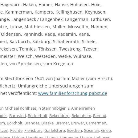
agedorn, Haken, Hamer, Hanse, Hohusen, Hoie,
erre, Kammerman, Kampers, Kellinghusen, Keyhusen,
Lange, Langenbeck / Langenbek, Langerman, Lathusen,
tke, Lutow, Matthiessen, Moller, Musseltin, Nannen,
, Oldensen, Panninck, Rade, Rademin, Rane,
rt, Salzborch, Salzburg, Schaffenrath, Schele,
ekelsen, Tonnies, Tönissen, Twestreng, Tzeven,
ckmeister, Welsch, Westeden, Wetke, Wulhase,
elen, von Sprekelsen, vam Kroge u.a.
m Slechtbok von 1541 von Joachim Moller (vom Hirsch);
 Richertz. Umfangreiche Untersuchungen zum
net veröffentlicht:
www.familienforschung-pabst.de
on
Michael Kohlhaas
in
Stammfolgen & Ahnenreihen
ndes
,
Barnsted
,
Beckerholt
,
Bekendorp
,
Bekenhem
,
Berend
,
om
,
Borcholt
,
Brandes
,
Braske
,
Bremer
,
Bruwer
,
Camerman
,
itzen
,
Fechte
,
Flensburg
,
Garlefstorp
,
Gercken
,
Gosman
,
Grieb
,
edorn
,
Haken
,
Hamburg
,
Hamer
,
Hannover
,
Hanse
,
Hohusen
,