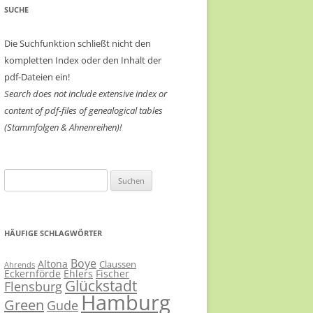
SUCHE
Die Suchfunktion schließt nicht den
kompletten Index oder den Inhalt der
pdf-Dateien ein!
Search does not include extensive index or
content of
pdf-files of genealogical tables
(Stammfolgen & Ahnenreihen)!
Suchen
nach:
HÄUFIGE SCHLAGWÖRTER
Boye
Altona
Claussen
Ahrends
Eckernförde
Ehlers
Fischer
Glückstadt
Flensburg
Hamburg
Green
Gude