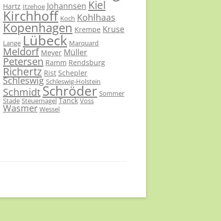
Kiel
Johannsen
Hartz
Itzehoe
Kirchhoff
Kohlhaas
Koch
Kopenhagen
Kruse
Krempe
Lübeck
Lange
Marquard
Meldorf
Müller
Meyer
Petersen
Ramm
Rendsburg
Richertz
Rist
Schepler
Schleswig
Schleswig-Holstein
Schröder
Schmidt
Sommer
Tanck
Stade
Steuernagel
Voss
Wasmer
Wessel