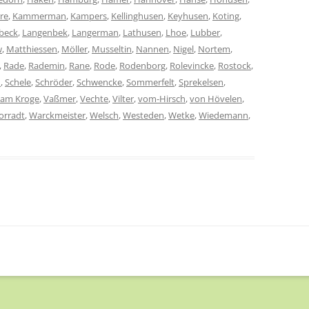
rre
,
Kammerman
,
Kampers
,
Kellinghusen
,
Keyhusen
,
Koting
,
beck
,
Langenbek
,
Langerman
,
Lathusen
,
Lhoe
,
Lubber
,
w
,
Matthiessen
,
Möller
,
Musseltin
,
Nannen
,
Nigel
,
Nortem
,
,
Rade
,
Rademin
,
Rane
,
Rode
,
Rodenborg
,
Rolevincke
,
Rostock
,
h
,
Schele
,
Schröder
,
Schwencke
,
Sommerfelt
,
Sprekelsen
,
vam Kroge
,
Vaßmer
,
Vechte
,
Vilter
,
vom-Hirsch
,
von Hövelen
,
orradt
,
Warckmeister
,
Welsch
,
Westeden
,
Wetke
,
Wiedemann
,