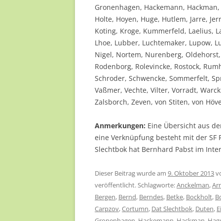
Gronenhagen, Hackemann, Hackman, H
Holte, Hoyen, Huge, Hutlem, Jarre, J
Koting, Kroge, Kummerfeld, Laelius, 
Lhoe, Lubber, Luchtemaker, Lupow, Lu
Nigel, Nortem, Nurenberg, Oldehorst
Rodenborg, Rolevincke, Rostock, Rumhe
Schroder, Schwencke, Sommerfelt, Spr
Vaßmer, Vechte, Vilter, Vorradt, War
Zalsborch, Zeven, von Stiten, von Höv
Anmerkungen:
Eine Übersicht aus de
eine Verknüpfung besteht mit der SF
Slechtbok hat Bernhard Pabst im Inter
Dieser Beitrag wurde am
9. Oktober 2013
v
veröffentlicht. Schlagworte:
Anckelman
,
Ar
Bergen
,
Bernd
,
Berndes
,
Betke
,
Bockholt
,
B
Carpzov
,
Cortumn
,
Dat Slechtbok
,
Duten
,
E
Gronenhagen
,
Hackemann
,
Hackman
,
Hag