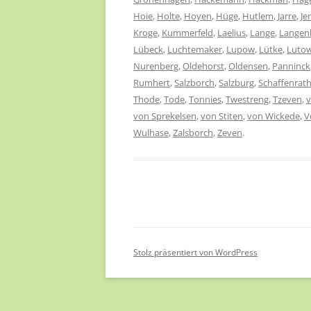
Hoie
,
Holte
,
Hoyen
,
Hüge
,
Hutlem
,
Jarre
,
Je
Kroge
,
Kummerfeld
,
Laelius
,
Lange
,
Langen
Lübeck
,
Luchtemaker
,
Lupow
,
Lütke
,
Luto
Nurenberg
,
Oldehorst
,
Oldensen
,
Panninck
Rumhert
,
Salzborch
,
Salzburg
,
Schaffenrat
Thode
,
Tode
,
Tonnies
,
Twestreng
,
Tzeven
,
von Sprekelsen
,
von Stiten
,
von Wickede
,
V
Wulhase
,
Zalsborch
,
Zeven
.
Stolz präsentiert von WordPress