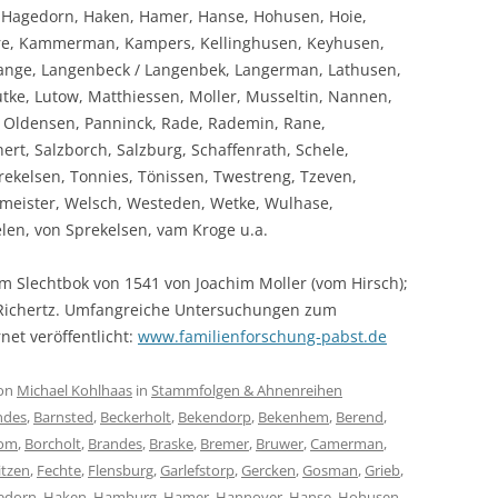
agedorn, Haken, Hamer, Hanse, Hohusen, Hoie,
erre, Kammerman, Kampers, Kellinghusen, Keyhusen,
Lange, Langenbeck / Langenbek, Langerman, Lathusen,
tke, Lutow, Matthiessen, Moller, Musseltin, Nannen,
, Oldensen, Panninck, Rade, Rademin, Rane,
rt, Salzborch, Salzburg, Schaffenrath, Schele,
ekelsen, Tonnies, Tönissen, Twestreng, Tzeven,
ckmeister, Welsch, Westeden, Wetke, Wulhase,
elen, von Sprekelsen, vam Kroge u.a.
m Slechtbok von 1541 von Joachim Moller (vom Hirsch);
 Richertz. Umfangreiche Untersuchungen zum
net veröffentlicht:
www.familienforschung-pabst.de
on
Michael Kohlhaas
in
Stammfolgen & Ahnenreihen
ndes
,
Barnsted
,
Beckerholt
,
Bekendorp
,
Bekenhem
,
Berend
,
om
,
Borcholt
,
Brandes
,
Braske
,
Bremer
,
Bruwer
,
Camerman
,
itzen
,
Fechte
,
Flensburg
,
Garlefstorp
,
Gercken
,
Gosman
,
Grieb
,
edorn
,
Haken
,
Hamburg
,
Hamer
,
Hannover
,
Hanse
,
Hohusen
,