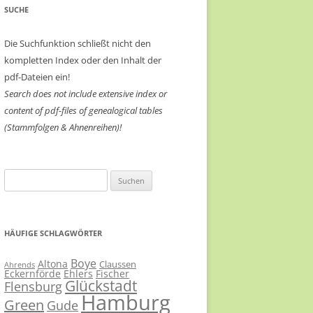
SUCHE
Die Suchfunktion schließt nicht den
kompletten Index oder den Inhalt der
pdf-Dateien ein!
Search does not include extensive index or
content of
pdf-files of genealogical tables
(Stammfolgen & Ahnenreihen)!
Suchen
nach:
HÄUFIGE SCHLAGWÖRTER
Boye
Altona
Claussen
Ahrends
Eckernförde
Ehlers
Fischer
Glückstadt
Flensburg
Hamburg
Green
Gude