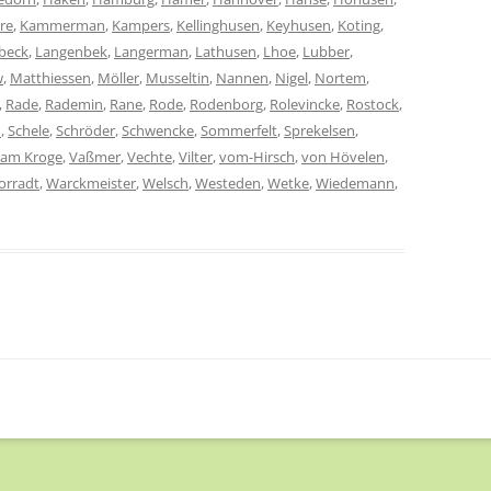
rre
,
Kammerman
,
Kampers
,
Kellinghusen
,
Keyhusen
,
Koting
,
beck
,
Langenbek
,
Langerman
,
Lathusen
,
Lhoe
,
Lubber
,
w
,
Matthiessen
,
Möller
,
Musseltin
,
Nannen
,
Nigel
,
Nortem
,
,
Rade
,
Rademin
,
Rane
,
Rode
,
Rodenborg
,
Rolevincke
,
Rostock
,
h
,
Schele
,
Schröder
,
Schwencke
,
Sommerfelt
,
Sprekelsen
,
vam Kroge
,
Vaßmer
,
Vechte
,
Vilter
,
vom-Hirsch
,
von Hövelen
,
orradt
,
Warckmeister
,
Welsch
,
Westeden
,
Wetke
,
Wiedemann
,