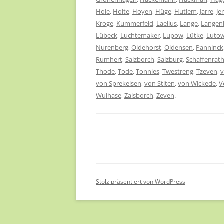
Hoie
,
Holte
,
Hoyen
,
Hüge
,
Hutlem
,
Jarre
,
Je
Kroge
,
Kummerfeld
,
Laelius
,
Lange
,
Langen
Lübeck
,
Luchtemaker
,
Lupow
,
Lütke
,
Luto
Nurenberg
,
Oldehorst
,
Oldensen
,
Panninck
Rumhert
,
Salzborch
,
Salzburg
,
Schaffenrat
Thode
,
Tode
,
Tonnies
,
Twestreng
,
Tzeven
,
von Sprekelsen
,
von Stiten
,
von Wickede
,
V
Wulhase
,
Zalsborch
,
Zeven
.
Stolz präsentiert von WordPress