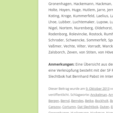
Gronenhagen, Hackemann, Hackman, H
Holte, Hoyen, Huge, Hutlem, Jarre, J
Koting, Kroge, Kummerfeld, Laelius, 
Lhoe, Lubber, Luchtemaker, Lupow, Lu
Nigel, Nortem, Nurenberg, Oldehorst
Rodenborg, Rolevincke, Rostock, Rumhe
Schroder, Schwencke, Sommerfelt, Spr
Vaßmer, Vechte, Vilter, Vorradt, War
Zalsborch, Zeven, von Stiten, von Höv
Anmerkungen:
Eine Übersicht aus de
eine Verknüpfung besteht mit der SF
Slechtbok hat Bernhard Pabst im Inter
Dieser Beitrag wurde am
9. Oktober 2013
v
veröffentlicht. Schlagworte:
Anckelman
,
Ar
Bergen
,
Bernd
,
Berndes
,
Betke
,
Bockholt
,
B
Carpzov
,
Cortumn
,
Dat Slechtbok
,
Duten
,
E
Gronenhagen
,
Hackemann
,
Hackman
,
Hag