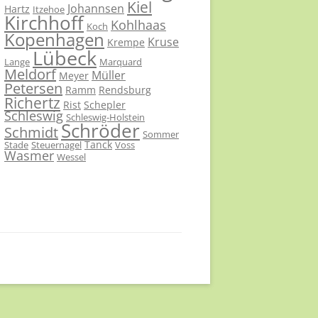
Kiel
Johannsen
Hartz
Itzehoe
Kirchhoff
Kohlhaas
Koch
Kopenhagen
Kruse
Krempe
Lübeck
Lange
Marquard
Meldorf
Müller
Meyer
Petersen
Ramm
Rendsburg
Richertz
Rist
Schepler
Schleswig
Schleswig-Holstein
Schröder
Schmidt
Sommer
Tanck
Stade
Steuernagel
Voss
Wasmer
Wessel