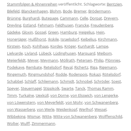
Stammfolgen & Ahnenreihen
veröffentlicht. Schlagworte:
Bentzien
,
Bilefeld
,
Blanckenhagen
,
Blohm
,
Bode
,
Bremer
,
Brödermann
,
Brüning
,
Burghardi
,
Butepage
,
Cammann
,
Celle
,
Dorpat
,
Dreyern
,
Dreyling
,
Estland
,
Fehmarn
,
Feldhusen
,
Francke
,
Freudenberg
,
Gädeke
,
Gloxin
,
Gossel
,
Green
,
Hamburg
,
Heigelius
,
Hein
,
Honerjäger
,
Hulßhorst
,
Ikskile
,
Israelsdorf
,
Keibelius
,
Kirchmann
,
Kirstein
,
Koch
,
Kohlhaas
,
Kordes
,
Kröger
,
Kunhardt
,
Lampe
,
Lielvarde
,
Livland
,
Lübeck
,
Lüdinghusen
,
Marquard
,
Meibom
,
Meijerfeldt
,
Meyer
,
Meymann
,
Möllrath
,
Petersen
,
Philip
,
Plönnies
,
Podekaye
,
Rembate
,
Retelsdorf
,
Reval
,
Richertz
,
Riga
,
Rigemann
,
Ringemuth
,
Ringmundshof
,
Rodde
,
Rodenpois
,
Rokazi
,
Rötelsdorf
,
Schabbel
,
Schlaff
,
Schliemann
,
Schmidt
,
Schnobel
,
Schröder
,
Soest
,
Speyer
,
Steuernagel
,
Stippkolk
,
Swarte
,
Tanck
,
Thomas Ramm
,
Timm
,
Turkalne
,
Uexküll
,
von Dorne
,
von Elsswich
,
von Lengerke
,
von Löwenstern
,
von Meyerfeldt
,
von Mohr
,
von Schwanenberg
,
von Wasserberg
,
von Werle
,
Weidenkopf
,
Werlhof
,
Wessel
,
Wibbeking
,
Wismar
,
Witte
,
Witte von Schwanenberg
,
Wolffenschild
,
Wolter
,
Wulff
,
Zimmermann
.