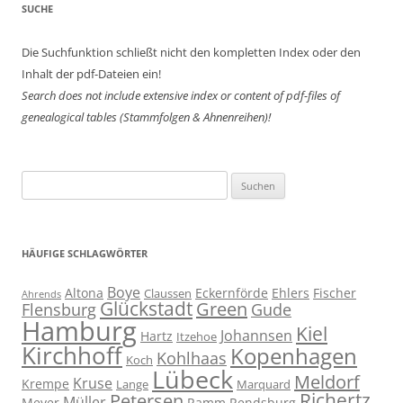
SUCHE
Die Suchfunktion schließt nicht den kompletten Index oder den
Inhalt der pdf-Dateien ein!
Search does not include extensive index or content of
pdf-files of
genealogical tables (Stammfolgen & Ahnenreihen)!
Suchen
nach:
HÄUFIGE SCHLAGWÖRTER
Boye
Altona
Eckernförde
Ehlers
Fischer
Claussen
Ahrends
Glückstadt
Green
Flensburg
Gude
Hamburg
Kiel
Johannsen
Hartz
Itzehoe
Kirchhoff
Kopenhagen
Kohlhaas
Koch
Lübeck
Meldorf
Kruse
Krempe
Lange
Marquard
Richertz
Petersen
Müller
Meyer
Ramm
Rendsburg