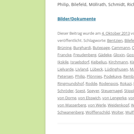
Philip, Bilefeld, Möllrath, Schmidt, R
Bilder/Dokumente
Dieser Beitrag wurde am
4. Oktober 2013
v
veröffentlicht. Schlagworte:
Bentzien
,
Bilef
Brüning
,
Burghardi
,
Butepage
,
Cammann
,
C
Francke
,
Freudenberg
,
Gädeke
,
Gloxin
,
Gos
Ikskile
,
Israelsdorf
,
Keibelius
,
Kirchmann
,
Ki
Lielvarde
,
Livland
,
Lübeck
,
Lüdinghusen
,
M
Petersen
,
Philip
,
Plönnies
,
Podekaye
,
Remb
Ringmundshof
,
Rodde
,
Rodenpois
,
Rokazi
,
Schröder
,
Soest
,
Speyer
,
Steuernagel
,
Stipp
von Dorne
,
von Elsswich
,
von Lengerke
,
vo
von Wasserberg
,
von Werle
,
Weidenkopf
,
W
Schwanenberg
,
Wolffenschild
,
Wolter
,
Wulf