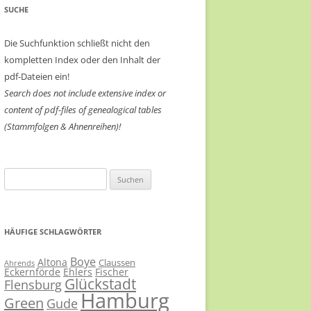
SUCHE
Die Suchfunktion schließt nicht den
kompletten Index oder den Inhalt der
pdf-Dateien ein!
Search does not include extensive index or
content of
pdf-files of genealogical tables
(Stammfolgen & Ahnenreihen)!
Suchen
nach:
HÄUFIGE SCHLAGWÖRTER
Boye
Altona
Claussen
Ahrends
Eckernförde
Ehlers
Fischer
Glückstadt
Flensburg
Hamburg
Green
Gude