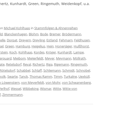
ichertz, Kunhardt, Green, Ringemuth, Weidenkopf, u.a.
on
Michael Kohlhaas
in
Stammfolgen & Ahnenreihen
eld
,
Blanckenhagen
,
Blohm
,
Bode
,
Bremer
,
Brödermann
,
elle
,
Dorpat
,
Dreyern
,
Dreyling
,
Estland
,
Fehmarn
,
Feldhusen
,
sel
,
Green
,
Hamburg
,
Heigelius
,
Hein
,
Honerjäger
,
Hulßhorst
,
rstein
,
Koch
,
Kohlhaas
,
Kordes
,
Kröger
,
Kunhardt
,
Lampe
,
arquard
,
Meibom
,
Meijerfeldt
,
Meyer
,
Meymann
,
Möllrath
,
ate
,
Retelsdorf
,
Reval
,
Richertz
,
Riga
,
Rigemann
,
Ringemuth
,
Rötelsdorf
,
Schabbel
,
Schlaff
,
Schliemann
,
Schmidt
,
Schnobel
,
kolk
,
Swarte
,
Tanck
,
Thomas Ramm
,
Timm
,
Turkalne
,
Uexküll
,
n Löwenstern
,
von Meyerfeldt
,
von Mohr
,
von Schwanenberg
,
erlhof
,
Wessel
,
Wibbeking
,
Wismar
,
Witte
,
Witte von
f
,
Zimmermann
.