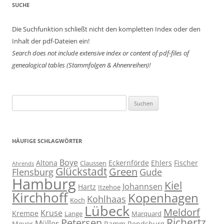
SUCHE
Die Suchfunktion schließt nicht den kompletten Index oder den
Inhalt der pdf-Dateien ein!
Search does not include extensive index or content of
pdf-files of
genealogical tables (Stammfolgen & Ahnenreihen)!
Suchen
nach:
HÄUFIGE SCHLAGWÖRTER
Boye
Altona
Eckernförde
Ehlers
Fischer
Claussen
Ahrends
Glückstadt
Green
Flensburg
Gude
Hamburg
Kiel
Johannsen
Hartz
Itzehoe
Kirchhoff
Kopenhagen
Kohlhaas
Koch
Lübeck
Meldorf
Kruse
Krempe
Lange
Marquard
Richertz
Petersen
Müller
Meyer
Ramm
Rendsburg