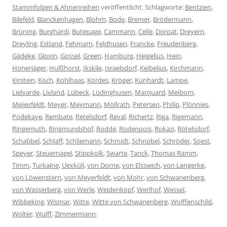
Stammfolgen & Ahnenreihen
veröffentlicht. Schlagworte:
Bentzien
,
Bilefeld
,
Blanckenhagen
,
Blohm
,
Bode
,
Bremer
,
Brödermann
,
Brüning
,
Burghardi
,
Butepage
,
Cammann
,
Celle
,
Dorpat
,
Dreyern
,
Dreyling
,
Estland
,
Fehmarn
,
Feldhusen
,
Francke
,
Freudenberg
,
Gädeke
,
Gloxin
,
Gossel
,
Green
,
Hamburg
,
Heigelius
,
Hein
,
Honerjäger
,
Hulßhorst
,
Ikskile
,
Israelsdorf
,
Keibelius
,
Kirchmann
,
Kirstein
,
Koch
,
Kohlhaas
,
Kordes
,
Kröger
,
Kunhardt
,
Lampe
,
Lielvarde
,
Livland
,
Lübeck
,
Lüdinghusen
,
Marquard
,
Meibom
,
Meijerfeldt
,
Meyer
,
Meymann
,
Möllrath
,
Petersen
,
Philip
,
Plönnies
,
Podekaye
,
Rembate
,
Retelsdorf
,
Reval
,
Richertz
,
Riga
,
Rigemann
,
Ringemuth
,
Ringmundshof
,
Rodde
,
Rodenpois
,
Rokazi
,
Rötelsdorf
,
Schabbel
,
Schlaff
,
Schliemann
,
Schmidt
,
Schnobel
,
Schröder
,
Soest
,
Speyer
,
Steuernagel
,
Stippkolk
,
Swarte
,
Tanck
,
Thomas Ramm
,
Timm
,
Turkalne
,
Uexküll
,
von Dorne
,
von Elsswich
,
von Lengerke
,
von Löwenstern
,
von Meyerfeldt
,
von Mohr
,
von Schwanenberg
,
von Wasserberg
,
von Werle
,
Weidenkopf
,
Werlhof
,
Wessel
,
Wibbeking
,
Wismar
,
Witte
,
Witte von Schwanenberg
,
Wolffenschild
,
Wolter
,
Wulff
,
Zimmermann
.