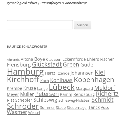
genealogical tables (Stammfolgen & Ahnenreihen)!
Suchen
nach:
HÄUFIGE SCHLAGWÖRTER
Boye
Altona
Eckernförde
Ehlers
Fischer
Claussen
Ahrends
Glückstadt
Green
Flensburg
Gude
Hamburg
Kiel
Johannsen
Hartz
Itzehoe
Kirchhoff
Kopenhagen
Kohlhaas
Koch
Lübeck
Meldorf
Kruse
Krempe
Lange
Marquard
Richertz
Petersen
Müller
Meyer
Ramm
Rendsburg
Schmidt
Schleswig
Rist
Schepler
Schleswig-Holstein
Schröder
Tanck
Sommer
Stade
Steuernagel
Voss
Wasmer
Wessel