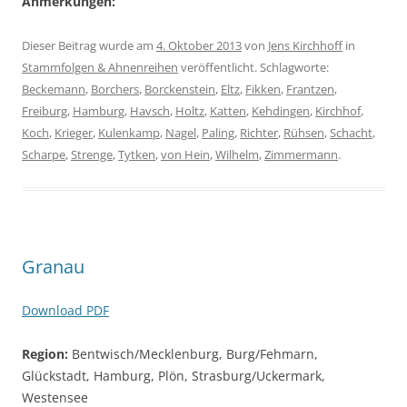
Anmerkungen:
Dieser Beitrag wurde am
4. Oktober 2013
von
Jens Kirchhoff
in
Stammfolgen & Ahnenreihen
veröffentlicht. Schlagworte:
Beckemann
,
Borchers
,
Borckenstein
,
Eltz
,
Fikken
,
Frantzen
,
Freiburg
,
Hamburg
,
Havsch
,
Holtz
,
Katten
,
Kehdingen
,
Kirchhof
,
Koch
,
Krieger
,
Kulenkamp
,
Nagel
,
Paling
,
Richter
,
Rühsen
,
Schacht
,
Scharpe
,
Strenge
,
Tytken
,
von Hein
,
Wilhelm
,
Zimmermann
.
Granau
Download PDF
Region:
Bentwisch/Mecklenburg, Burg/Fehmarn,
Glückstadt, Hamburg, Plön, Strasburg/Uckermark,
Westensee