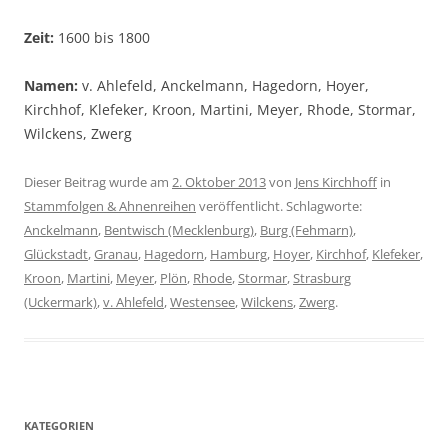
Zeit:
1600 bis 1800
Namen:
v. Ahlefeld, Anckelmann, Hagedorn, Hoyer,
Kirchhof, Klefeker, Kroon, Martini, Meyer, Rhode, Stormar,
Wilckens, Zwerg
Dieser Beitrag wurde am
2. Oktober 2013
von
Jens Kirchhoff
in
Stammfolgen & Ahnenreihen
veröffentlicht. Schlagworte:
Anckelmann
,
Bentwisch (Mecklenburg)
,
Burg (Fehmarn)
,
Glückstadt
,
Granau
,
Hagedorn
,
Hamburg
,
Hoyer
,
Kirchhof
,
Klefeker
,
Kroon
,
Martini
,
Meyer
,
Plön
,
Rhode
,
Stormar
,
Strasburg
(Uckermark)
,
v. Ahlefeld
,
Westensee
,
Wilckens
,
Zwerg
.
KATEGORIEN