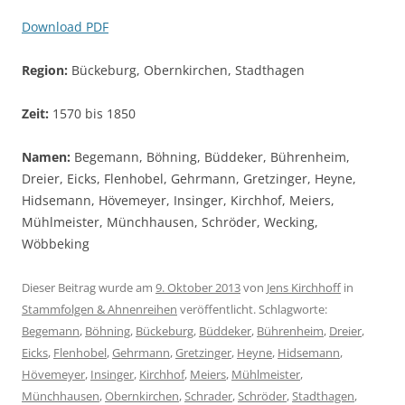
Download PDF
Region:
Bückeburg, Obernkirchen, Stadthagen
Zeit:
1570 bis 1850
Namen:
Begemann, Böhning, Büddeker, Bührenheim,
Dreier, Eicks, Flenhobel, Gehrmann, Gretzinger, Heyne,
Hidsemann, Hövemeyer, Insinger, Kirchhof, Meiers,
Mühlmeister, Münchhausen, Schröder, Wecking,
Wöbbeking
Dieser Beitrag wurde am
9. Oktober 2013
von
Jens Kirchhoff
in
Stammfolgen & Ahnenreihen
veröffentlicht. Schlagworte:
Begemann
,
Böhning
,
Bückeburg
,
Büddeker
,
Bührenheim
,
Dreier
,
Eicks
,
Flenhobel
,
Gehrmann
,
Gretzinger
,
Heyne
,
Hidsemann
,
Hövemeyer
,
Insinger
,
Kirchhof
,
Meiers
,
Mühlmeister
,
Münchhausen
,
Obernkirchen
,
Schrader
,
Schröder
,
Stadthagen
,