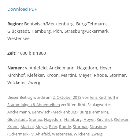
Download PDF
Region:
Bentwisch/Mecklenburg, Burg/Fehmarn,
Glückstadt, Hamburg, Plön, Strasburg/Uckermark,
Westensee
Zeit:
1600 bis 1800
Namen:
v. Ahlefeld, Anckelmann, Hagedorn, Hoyer,
Kirchhof, Klefeker, Kroon, Martini, Meyer, Rhode, Stormar,
Wilckens, Zwerg
Dieser Beitrag wurde am
2. Oktober 2013
von
Jens Kirchhoff
in
Stammfolgen & Ahnenreihen
veröffentlicht. Schlagworte:
Anckelmann
,
Bentwisch (Mecklenburg)
,
Burg (Fehmarn)
,
Glückstadt
,
Granau
,
Hagedorn
,
Hamburg
,
Hoyer
,
Kirchhof
,
Klefeker
,
Kroon
,
Martini
,
Meyer
,
Plön
,
Rhode
,
Stormar
,
Strasburg
(Uckermark)
,
v. Ahlefeld
,
Westensee
,
Wilckens
,
Zwerg
.