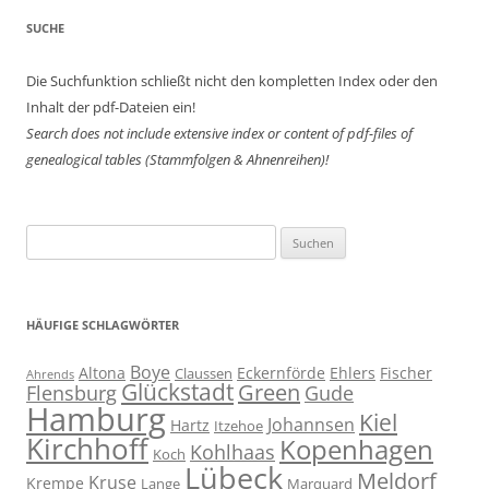
SUCHE
Die Suchfunktion schließt nicht den kompletten Index oder den
Inhalt der pdf-Dateien ein!
Search does not include extensive index or content of
pdf-files of
genealogical tables (Stammfolgen & Ahnenreihen)!
Suchen
nach:
HÄUFIGE SCHLAGWÖRTER
Boye
Altona
Eckernförde
Ehlers
Fischer
Claussen
Ahrends
Glückstadt
Green
Flensburg
Gude
Hamburg
Kiel
Johannsen
Hartz
Itzehoe
Kirchhoff
Kopenhagen
Kohlhaas
Koch
Lübeck
Meldorf
Kruse
Krempe
Lange
Marquard