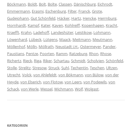
Böckmann
,
Boldt
,
Bolt
,
Bolte
,
Classen
,
Dänischburg
,
Eichrodt
,
Emmermann
,
Erasmi
,
Eschenburg
,
Filter
,
Franck
,
Grote
,
Gudejohann
,
Gut Schönfeld
,
Häcker
,
Hartz
,
Hencke
,
Herrnburg
,
Hornhardt
,
Kampf
,
Kater
,
Kaven
,
Kohlreiff
,
Kopenhagen
,
Kracht
,
Kraefft
,
Krahn
,
Ladehoff
,
Landeshüter
,
Leistikow
,
Lohmann
,
Löwenhard
,
Lübeck
,
Lütgens
,
Maack
,
Meitmann
,
Meutmann
,
Möllenhof
,
Mölln
,
Möllrath
,
Neustadt i.H.
,
Ostermeyer
,
Pander
,
Paustians
,
Pentze
,
Poorten
,
Ramm
,
Ratzeburg
,
Rhon
,
Rhose
,
Richertz
,
Rieck
,
Riga
,
Riker
,
Schartau
,
Schmidt
,
Scholvien
,
Schönfeld
,
Stolle
,
Strelitz
,
Stresow
,
Struck
,
Suhl
,
Techentin
,
Teschen
,
Ultzen
,
Utrecht
,
Volck
,
von Ahlefeldt
,
von Bökmann
,
von Bülow
,
von der
Heyde
,
von Elserich
,
von Flotow
,
von Leers
,
von Podewils
,
von
Schack
,
von Werle
,
Wessel
,
Wichmann
,
Wolf
,
Wolgast
.
KATEGORIEN