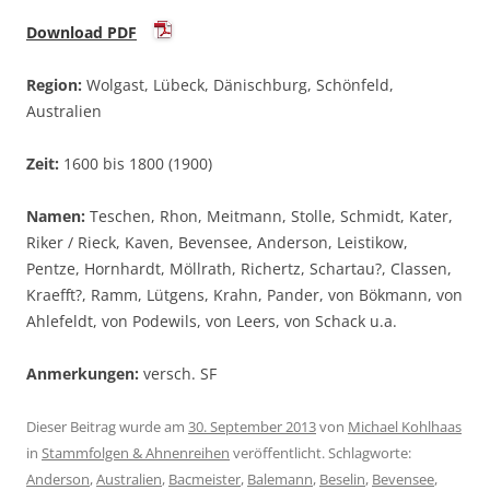
Download PDF
Region:
Wolgast, Lübeck, Dänischburg, Schönfeld,
Australien
Zeit:
1600 bis 1800 (1900)
Namen:
Teschen, Rhon, Meitmann, Stolle, Schmidt, Kater,
Riker / Rieck, Kaven, Bevensee, Anderson, Leistikow,
Pentze, Hornhardt, Möllrath, Richertz, Schartau?, Classen,
Kraefft?, Ramm, Lütgens, Krahn, Pander, von Bökmann, von
Ahlefeldt, von Podewils, von Leers, von Schack u.a.
Anmerkungen:
versch. SF
Dieser Beitrag wurde am
30. September 2013
von
Michael Kohlhaas
in
Stammfolgen & Ahnenreihen
veröffentlicht. Schlagworte:
Anderson
,
Australien
,
Bacmeister
,
Balemann
,
Beselin
,
Bevensee
,