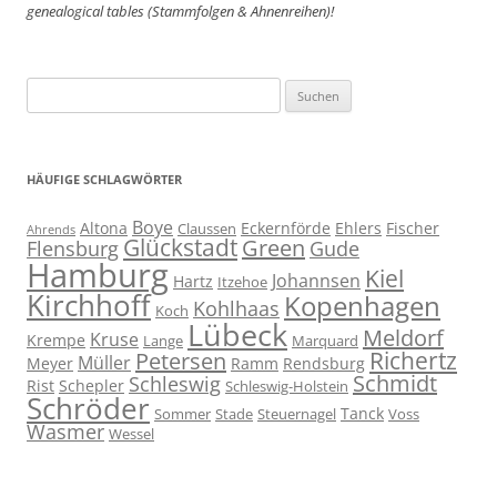
genealogical tables (Stammfolgen & Ahnenreihen)!
Suchen
nach:
HÄUFIGE SCHLAGWÖRTER
Boye
Altona
Eckernförde
Ehlers
Fischer
Claussen
Ahrends
Glückstadt
Green
Flensburg
Gude
Hamburg
Kiel
Johannsen
Hartz
Itzehoe
Kirchhoff
Kopenhagen
Kohlhaas
Koch
Lübeck
Meldorf
Kruse
Krempe
Lange
Marquard
Richertz
Petersen
Müller
Meyer
Ramm
Rendsburg
Schmidt
Schleswig
Rist
Schepler
Schleswig-Holstein
Schröder
Tanck
Sommer
Stade
Steuernagel
Voss
Wasmer
Wessel