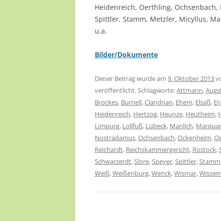
Heidenreich, Oerthling, Ochsenbach, P
Spittler, Stamm, Metzler, Micyllus, Ma
u.a.
Bilder/Dokumente
Dieser Beitrag wurde am
9. Oktober 2013
v
veröffentlicht. Schlagworte:
Attmann
,
Augs
Brockes
,
Burnell
,
Clandrian
,
Ehem
,
Elsaß
,
Er
Heidenreich
,
Hertzog
,
Heunze
,
Heutheim
,
Limpurg
,
Lollfuß
,
Lübeck
,
Manlich
,
Marqua
Nostradamus
,
Ochsenbach
,
Ockenheim
,
Oe
Reichardt
,
Reichskammergericht
,
Rostock
,
Schwarzerdt
,
Slore
,
Speyer
,
Spittler
,
Stamm
Weiß
,
Weißenburg
,
Wenck
,
Wismar
,
Wisse