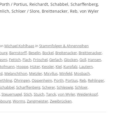
orth / Portius, Reichardt, Schabbel, Scharffenberg,
nlich, Schloer / Slore, Breittenacker, Reb, von Wyler
on
Michael Kohlhaas
in
Stammfolgen & Ahnenreihen
burg
,
Barnstorff
,
Beselin
,
Bockel
,
Breitenacker
,
Breittenacker
,
asmi
,
Fettich
,
Flach
,
Fröschel
,
Gerlach
,
Glocken
,
Goll
,
Hansen
,
Hofmann
,
Hoppe
,
Hüter
,
Kessler
,
Kiel
,
Kurpfalz
,
Lautern
,
rd
,
Melanchthon
,
Metzler
,
Micyllus
,
Minfeld
,
Mosbach
,
rthling
,
Öhringen
,
Oppenheim
,
Porth
,
Portius
,
Reb
,
Rehlinger
,
Schabbel
,
Scharffenberg
,
Scherer
,
Schleswig
,
Schloer
,
,
Steuernagel
,
Stich
,
Stuich
,
Tanck
,
von Wyler
,
Weidenkopf
,
mbourg
,
Worms
,
Zangmeister
,
Zweibrücken
.