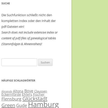
SUCHE
Die Suchfunktion schließt nicht den
kompletten Index oder den Inhalt der
pdf-Dateien ein!
Search does not include extensive index or
content of
pdf-files of genealogical tables
(Stammfolgen & Ahnenreihen)!
Suchen
nach:
HÄUFIGE SCHLAGWÖRTER
Boye
Altona
Claussen
Ahrends
Eckernförde
Ehlers
Fischer
Glückstadt
Flensburg
Hamburg
Green
Gude