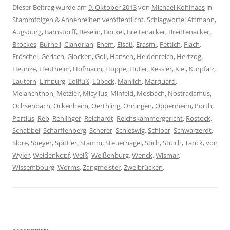
Dieser Beitrag wurde am
9. Oktober 2013
von
Michael Kohlhaas
in
Stammfolgen & Ahnenreihen
veröffentlicht. Schlagworte:
Attmann
,
Augsburg
,
Barnstorff
,
Beselin
,
Bockel
,
Breitenacker
,
Breittenacker
,
Brockes
,
Burnell
,
Clandrian
,
Ehem
,
Elsaß
,
Erasmi
,
Fettich
,
Flach
,
Fröschel
,
Gerlach
,
Glocken
,
Goll
,
Hansen
,
Heidenreich
,
Hertzog
,
Heunze
,
Heutheim
,
Hofmann
,
Hoppe
,
Hüter
,
Kessler
,
Kiel
,
Kurpfalz
,
Lautern
,
Limpurg
,
Lollfuß
,
Lübeck
,
Manlich
,
Marquard
,
Melanchthon
,
Metzler
,
Micyllus
,
Minfeld
,
Mosbach
,
Nostradamus
,
Ochsenbach
,
Ockenheim
,
Oerthling
,
Öhringen
,
Oppenheim
,
Porth
,
Portius
,
Reb
,
Rehlinger
,
Reichardt
,
Reichskammergericht
,
Rostock
,
Schabbel
,
Scharffenberg
,
Scherer
,
Schleswig
,
Schloer
,
Schwarzerdt
,
Slore
,
Speyer
,
Spittler
,
Stamm
,
Steuernagel
,
Stich
,
Stuich
,
Tanck
,
von
Wyler
,
Weidenkopf
,
Weiß
,
Weißenburg
,
Wenck
,
Wismar
,
Wissembourg
,
Worms
,
Zangmeister
,
Zweibrücken
.