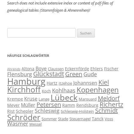
Search does not include extensive index or content of
pdf-files of
genealogical tables (Stammfolgen & Ahnenreihen)!
Suchen
nach:
HÄUFIGE SCHLAGWÖRTER
Boye
Altona
Eckernförde
Ehlers
Fischer
Claussen
Ahrends
Glückstadt
Green
Flensburg
Gude
Hamburg
Kiel
Johannsen
Hartz
Itzehoe
Kirchhoff
Kopenhagen
Kohlhaas
Koch
Lübeck
Meldorf
Kruse
Krempe
Lange
Marquard
Richertz
Petersen
Müller
Meyer
Ramm
Rendsburg
Schmidt
Schleswig
Rist
Schepler
Schleswig-Holstein
Schröder
Tanck
Sommer
Stade
Steuernagel
Voss
Wasmer
Wessel