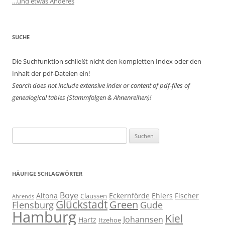
…und etwas Anderes
SUCHE
Die Suchfunktion schließt nicht den kompletten Index oder den
Inhalt der pdf-Dateien ein!
Search does not include extensive index or content of
pdf-files of
genealogical tables (Stammfolgen & Ahnenreihen)!
Suchen
nach:
HÄUFIGE SCHLAGWÖRTER
Boye
Altona
Eckernförde
Ehlers
Fischer
Claussen
Ahrends
Glückstadt
Green
Flensburg
Gude
Hamburg
Kiel
Johannsen
Hartz
Itzehoe