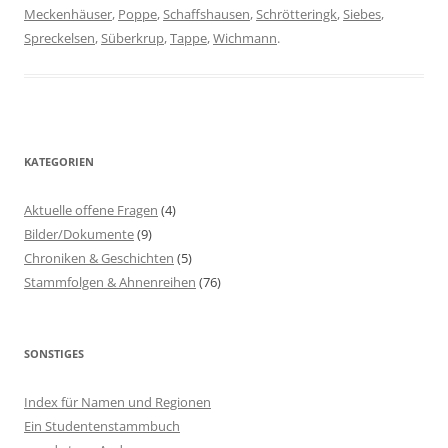
Meckenhäuser
,
Poppe
,
Schaffshausen
,
Schrötteringk
,
Siebes
,
Spreckelsen
,
Süberkrup
,
Tappe
,
Wichmann
.
KATEGORIEN
Aktuelle offene Fragen
(4)
Bilder/Dokumente
(9)
Chroniken & Geschichten
(5)
Stammfolgen & Ahnenreihen
(76)
SONSTIGES
Index für Namen und Regionen
Ein Studentenstammbuch