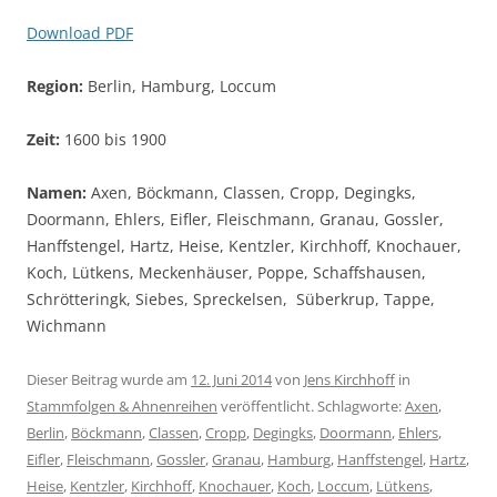
Download PDF
Region:
Berlin, Hamburg, Loccum
Zeit:
1600 bis 1900
Namen:
Axen, Böckmann, Classen, Cropp, Degingks,
Doormann, Ehlers, Eifler, Fleischmann, Granau, Gossler,
Hanffstengel, Hartz, Heise, Kentzler, Kirchhoff, Knochauer,
Koch, Lütkens, Meckenhäuser, Poppe, Schaffshausen,
Schrötteringk, Siebes, Spreckelsen, Süberkrup, Tappe,
Wichmann
Dieser Beitrag wurde am
12. Juni 2014
von
Jens Kirchhoff
in
Stammfolgen & Ahnenreihen
veröffentlicht. Schlagworte:
Axen
,
Berlin
,
Böckmann
,
Classen
,
Cropp
,
Degingks
,
Doormann
,
Ehlers
,
Eifler
,
Fleischmann
,
Gossler
,
Granau
,
Hamburg
,
Hanffstengel
,
Hartz
,
Heise
,
Kentzler
,
Kirchhoff
,
Knochauer
,
Koch
,
Loccum
,
Lütkens
,