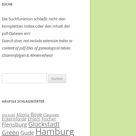
SUCHE
Die Suchfunktion schließt nicht den
kompletten Index oder den Inhalt der
pdf-Dateien ein!
Search does not include extensive index or
content of
pdf-files of genealogical tables
(Stammfolgen & Ahnenreihen)!
Suchen
nach:
HÄUFIGE SCHLAGWÖRTER
Boye
Altona
Claussen
Ahrends
Eckernförde
Ehlers
Fischer
Glückstadt
Flensburg
Hamburg
Green
Gude