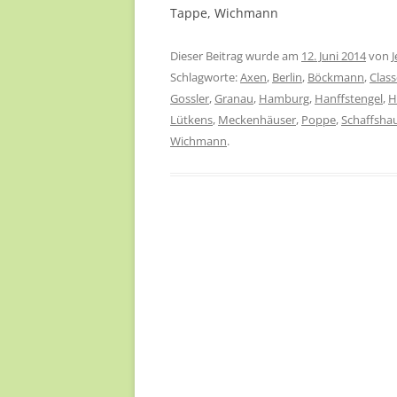
Tappe, Wichmann
Dieser Beitrag wurde am
12. Juni 2014
von
J
Schlagworte:
Axen
,
Berlin
,
Böckmann
,
Clas
Gossler
,
Granau
,
Hamburg
,
Hanffstengel
,
H
Lütkens
,
Meckenhäuser
,
Poppe
,
Schaffsha
Wichmann
.