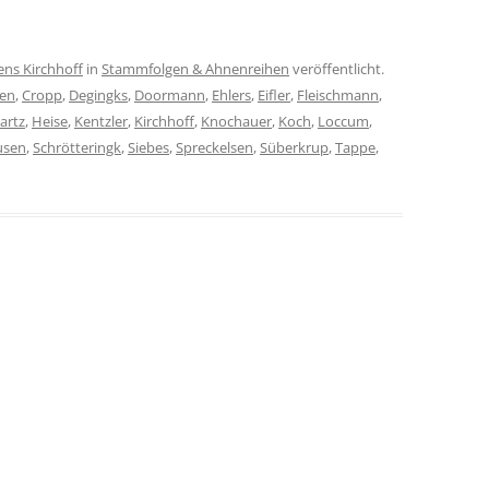
ens Kirchhoff
in
Stammfolgen & Ahnenreihen
veröffentlicht.
sen
,
Cropp
,
Degingks
,
Doormann
,
Ehlers
,
Eifler
,
Fleischmann
,
artz
,
Heise
,
Kentzler
,
Kirchhoff
,
Knochauer
,
Koch
,
Loccum
,
usen
,
Schrötteringk
,
Siebes
,
Spreckelsen
,
Süberkrup
,
Tappe
,