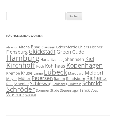
Suchen
nach:
HÄUFIGE SCHLAGWÖRTER
Boye
Altona
Eckernförde
Ehlers
Fischer
Claussen
Ahrends
Glückstadt
Green
Flensburg
Gude
Hamburg
Kiel
Johannsen
Hartz
Itzehoe
Kirchhoff
Kopenhagen
Kohlhaas
Koch
Lübeck
Meldorf
Kruse
Krempe
Lange
Marquard
Richertz
Petersen
Müller
Meyer
Ramm
Rendsburg
Schmidt
Schleswig
Rist
Schepler
Schleswig-Holstein
Schröder
Tanck
Sommer
Stade
Steuernagel
Voss
Wasmer
Wessel