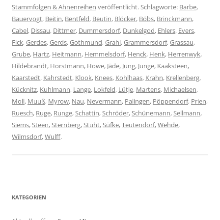
Stammfolgen & Ahnenreihen
veröffentlicht. Schlagworte:
Barbe
,
Bauervogt
,
Beitin
,
Bentfeld
,
Beutin
,
Blöcker
,
Böbs
,
Brinckmann
,
Cabel
,
Dissau
,
Dittmer
,
Dummersdorf
,
Dunkelgod
,
Ehlers
,
Evers
,
Fick
,
Gerdes
,
Gerds
,
Gothmund
,
Grahl
,
Grammersdorf
,
Grassau
,
Grube
,
Hartz
,
Heitmann
,
Hemmelsdorf
,
Henck
,
Henk
,
Herrenwyk
,
Hildebrandt
,
Horstmann
,
Howe
,
Jäde
,
Jung
,
Junge
,
Kaaksteen
,
Kaarstedt
,
Kahrstedt
,
Klook
,
Knees
,
Kohlhaas
,
Krahn
,
Krellenberg
,
Kücknitz
,
Kuhlmann
,
Lange
,
Lokfeld
,
Lütje
,
Martens
,
Michaelsen
,
Moll
,
Muuß
,
Myrow
,
Nau
,
Nevermann
,
Palingen
,
Pöppendorf
,
Prien
,
Ruesch
,
Ruge
,
Runge
,
Schattin
,
Schröder
,
Schünemann
,
Sellmann
,
Siems
,
Steen
,
Sternberg
,
Stuht
,
Süfke
,
Teutendorf
,
Wehde
,
Wilmsdorf
,
Wulff
.
KATEGORIEN