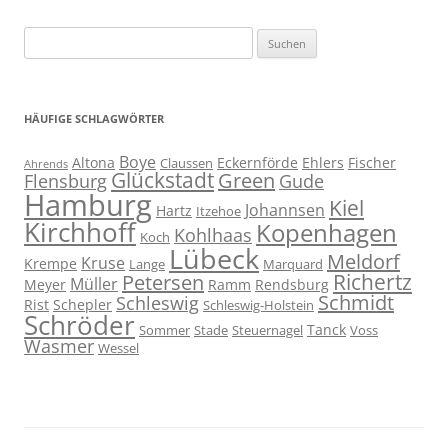
Suchen
nach:
HÄUFIGE SCHLAGWÖRTER
Boye
Altona
Eckernförde
Ehlers
Fischer
Claussen
Ahrends
Glückstadt
Green
Flensburg
Gude
Hamburg
Kiel
Johannsen
Hartz
Itzehoe
Kirchhoff
Kopenhagen
Kohlhaas
Koch
Lübeck
Meldorf
Kruse
Krempe
Lange
Marquard
Richertz
Petersen
Müller
Meyer
Ramm
Rendsburg
Schmidt
Schleswig
Rist
Schepler
Schleswig-Holstein
Schröder
Tanck
Sommer
Stade
Steuernagel
Voss
Wasmer
Wessel