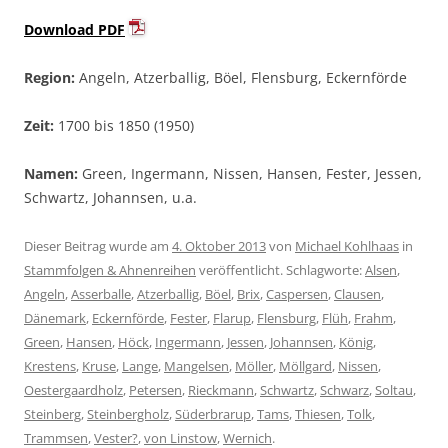
Download PDF
Region:
Angeln, Atzerballig, Böel, Flensburg, Eckernförde
Zeit:
1700 bis 1850 (1950)
Namen:
Green, Ingermann, Nissen, Hansen, Fester, Jessen,
Schwartz, Johannsen, u.a.
Dieser Beitrag wurde am
4. Oktober 2013
von
Michael Kohlhaas
in
Stammfolgen & Ahnenreihen
veröffentlicht. Schlagworte:
Alsen
,
Angeln
,
Asserballe
,
Atzerballig
,
Böel
,
Brix
,
Caspersen
,
Clausen
,
Dänemark
,
Eckernförde
,
Fester
,
Flarup
,
Flensburg
,
Flüh
,
Frahm
,
Green
,
Hansen
,
Höck
,
Ingermann
,
Jessen
,
Johannsen
,
König
,
Krestens
,
Kruse
,
Lange
,
Mangelsen
,
Möller
,
Möllgard
,
Nissen
,
Oestergaardholz
,
Petersen
,
Rieckmann
,
Schwartz
,
Schwarz
,
Soltau
,
Steinberg
,
Steinbergholz
,
Süderbrarup
,
Tams
,
Thiesen
,
Tolk
,
Trammsen
,
Vester?
,
von Linstow
,
Wernich
.