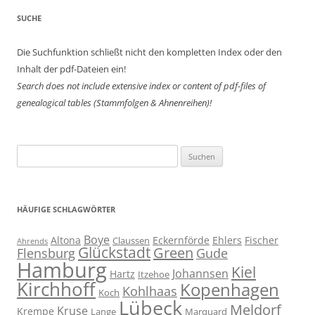
SUCHE
Die Suchfunktion schließt nicht den kompletten Index oder den
Inhalt der pdf-Dateien ein!
Search does not include extensive index or content of
pdf-files of
genealogical tables (Stammfolgen & Ahnenreihen)!
Suchen
nach:
HÄUFIGE SCHLAGWÖRTER
Boye
Altona
Eckernförde
Ehlers
Fischer
Claussen
Ahrends
Glückstadt
Green
Flensburg
Gude
Hamburg
Kiel
Johannsen
Hartz
Itzehoe
Kirchhoff
Kopenhagen
Kohlhaas
Koch
Lübeck
Meldorf
Kruse
Krempe
Lange
Marquard