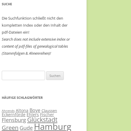
SUCHE
Die Suchfunktion schließt nicht den
kompletten Index oder den Inhalt der
pdf-Dateien ein!
Search does not include extensive index or
content of
pdf-files of genealogical tables
(Stammfolgen & Ahnenreihen)!
Suchen
nach:
HÄUFIGE SCHLAGWÖRTER
Boye
Altona
Claussen
Ahrends
Eckernförde
Ehlers
Fischer
Glückstadt
Flensburg
Hamburg
Green
Gude