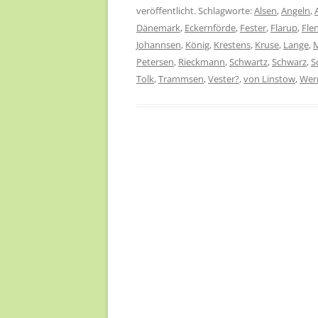
veröffentlicht. Schlagworte:
Alsen
,
Angeln
,
Dänemark
,
Eckernförde
,
Fester
,
Flarup
,
Fle
Johannsen
,
König
,
Krestens
,
Kruse
,
Lange
,
Petersen
,
Rieckmann
,
Schwartz
,
Schwarz
,
S
Tolk
,
Trammsen
,
Vester?
,
von Linstow
,
Wer