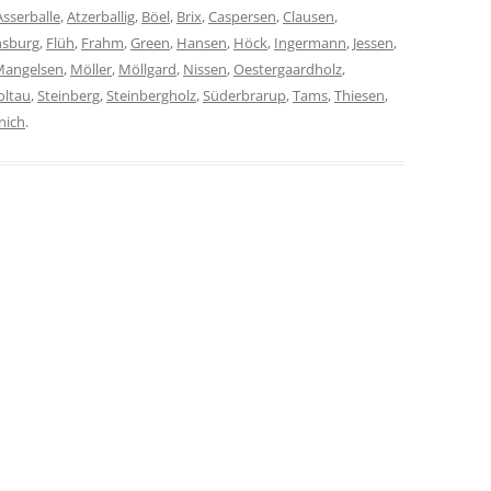
Asserballe
,
Atzerballig
,
Böel
,
Brix
,
Caspersen
,
Clausen
,
nsburg
,
Flüh
,
Frahm
,
Green
,
Hansen
,
Höck
,
Ingermann
,
Jessen
,
Mangelsen
,
Möller
,
Möllgard
,
Nissen
,
Oestergaardholz
,
oltau
,
Steinberg
,
Steinbergholz
,
Süderbrarup
,
Tams
,
Thiesen
,
nich
.