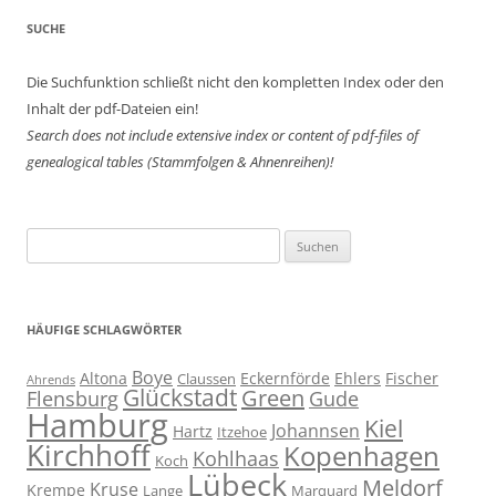
SUCHE
Die Suchfunktion schließt nicht den kompletten Index oder den
Inhalt der pdf-Dateien ein!
Search does not include extensive index or content of
pdf-files of
genealogical tables (Stammfolgen & Ahnenreihen)!
Suchen
nach:
HÄUFIGE SCHLAGWÖRTER
Boye
Altona
Eckernförde
Ehlers
Fischer
Claussen
Ahrends
Glückstadt
Green
Flensburg
Gude
Hamburg
Kiel
Johannsen
Hartz
Itzehoe
Kirchhoff
Kopenhagen
Kohlhaas
Koch
Lübeck
Meldorf
Kruse
Krempe
Lange
Marquard