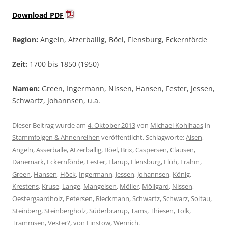
Download PDF
Region:
Angeln, Atzerballig, Böel, Flensburg, Eckernförde
Zeit:
1700 bis 1850 (1950)
Namen:
Green, Ingermann, Nissen, Hansen, Fester, Jessen,
Schwartz, Johannsen, u.a.
Dieser Beitrag wurde am
4. Oktober 2013
von
Michael Kohlhaas
in
Stammfolgen & Ahnenreihen
veröffentlicht. Schlagworte:
Alsen
,
Angeln
,
Asserballe
,
Atzerballig
,
Böel
,
Brix
,
Caspersen
,
Clausen
,
Dänemark
,
Eckernförde
,
Fester
,
Flarup
,
Flensburg
,
Flüh
,
Frahm
,
Green
,
Hansen
,
Höck
,
Ingermann
,
Jessen
,
Johannsen
,
König
,
Krestens
,
Kruse
,
Lange
,
Mangelsen
,
Möller
,
Möllgard
,
Nissen
,
Oestergaardholz
,
Petersen
,
Rieckmann
,
Schwartz
,
Schwarz
,
Soltau
,
Steinberg
,
Steinbergholz
,
Süderbrarup
,
Tams
,
Thiesen
,
Tolk
,
Trammsen
,
Vester?
,
von Linstow
,
Wernich
.