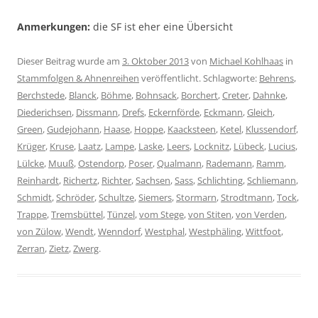
Anmerkungen:
die SF ist eher eine Übersicht
Dieser Beitrag wurde am
3. Oktober 2013
von
Michael Kohlhaas
in
Stammfolgen & Ahnenreihen
veröffentlicht. Schlagworte:
Behrens
,
Berchstede
,
Blanck
,
Böhme
,
Bohnsack
,
Borchert
,
Creter
,
Dahnke
,
Diederichsen
,
Dissmann
,
Drefs
,
Eckernförde
,
Eckmann
,
Gleich
,
Green
,
Gudejohann
,
Haase
,
Hoppe
,
Kaacksteen
,
Ketel
,
Klussendorf
,
Krüger
,
Kruse
,
Laatz
,
Lampe
,
Laske
,
Leers
,
Locknitz
,
Lübeck
,
Lucius
,
Lülcke
,
Muuß
,
Ostendorp
,
Poser
,
Qualmann
,
Rademann
,
Ramm
,
Reinhardt
,
Richertz
,
Richter
,
Sachsen
,
Sass
,
Schlichting
,
Schliemann
,
Schmidt
,
Schröder
,
Schultze
,
Siemers
,
Stormarn
,
Strodtmann
,
Tock
,
Trappe
,
Tremsbüttel
,
Tünzel
,
vom Stege
,
von Stiten
,
von Verden
,
von Zülow
,
Wendt
,
Wenndorf
,
Westphal
,
Westphäling
,
Wittfoot
,
Zerran
,
Zietz
,
Zwerg
.