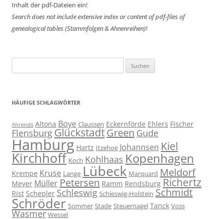
Inhalt der pdf-Dateien ein!
Search does not include extensive index or content of
pdf-files of
genealogical tables (Stammfolgen & Ahnenreihen)!
Suchen
nach:
HÄUFIGE SCHLAGWÖRTER
Boye
Altona
Eckernförde
Ehlers
Fischer
Claussen
Ahrends
Glückstadt
Green
Flensburg
Gude
Hamburg
Kiel
Johannsen
Hartz
Itzehoe
Kirchhoff
Kopenhagen
Kohlhaas
Koch
Lübeck
Meldorf
Kruse
Krempe
Lange
Marquard
Richertz
Petersen
Müller
Meyer
Ramm
Rendsburg
Schmidt
Schleswig
Rist
Schepler
Schleswig-Holstein
Schröder
Tanck
Sommer
Stade
Steuernagel
Voss
Wasmer
Wessel