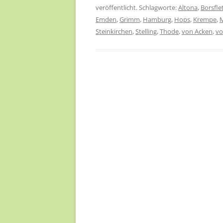
veröffentlicht. Schlagworte:
Altona
,
Borsfle
Emden
,
Grimm
,
Hamburg
,
Hops
,
Krempe
,
M
Steinkirchen
,
Stelling
,
Thode
,
von Acken
,
vo