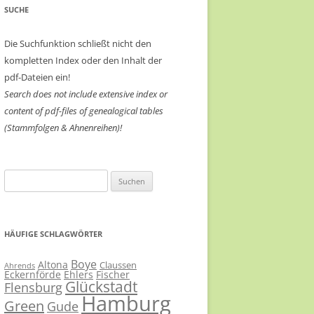
SUCHE
Die Suchfunktion schließt nicht den
kompletten Index oder den Inhalt der
pdf-Dateien ein!
Search does not include extensive index or
content of
pdf-files of genealogical tables
(Stammfolgen & Ahnenreihen)!
Suchen
nach:
HÄUFIGE SCHLAGWÖRTER
Boye
Altona
Claussen
Ahrends
Eckernförde
Ehlers
Fischer
Glückstadt
Flensburg
Hamburg
Green
Gude