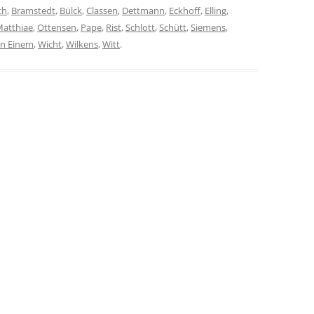
th
,
Bramstedt
,
Bülck
,
Classen
,
Dettmann
,
Eckhoff
,
Elling
,
atthiae
,
Ottensen
,
Pape
,
Rist
,
Schlott
,
Schütt
,
Siemens
,
n Einem
,
Wicht
,
Wilkens
,
Witt
.