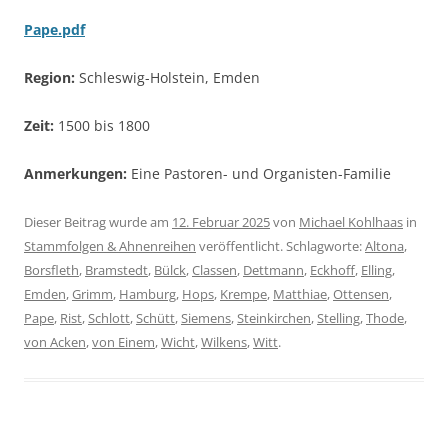
Pape.pdf
Region
:
Schleswig-Holstein, Emden
Zeit:
1500 bis 1800
Anmerkungen:
Eine Pastoren- und Organisten-Familie
Dieser Beitrag wurde am
12. Februar 2025
von
Michael Kohlhaas
in
Stammfolgen & Ahnenreihen
veröffentlicht. Schlagworte:
Altona
,
Borsfleth
,
Bramstedt
,
Bülck
,
Classen
,
Dettmann
,
Eckhoff
,
Elling
,
Emden
,
Grimm
,
Hamburg
,
Hops
,
Krempe
,
Matthiae
,
Ottensen
,
Pape
,
Rist
,
Schlott
,
Schütt
,
Siemens
,
Steinkirchen
,
Stelling
,
Thode
,
von Acken
,
von Einem
,
Wicht
,
Wilkens
,
Witt
.