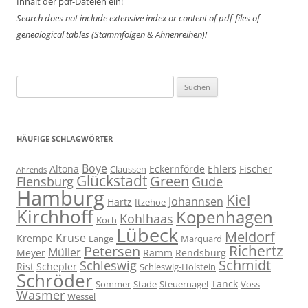
Inhalt der pdf-Dateien ein!
Search does not include extensive index or content of
pdf-files of
genealogical tables (Stammfolgen & Ahnenreihen)!
Suchen
nach:
HÄUFIGE SCHLAGWÖRTER
Boye
Altona
Eckernförde
Ehlers
Fischer
Claussen
Ahrends
Glückstadt
Green
Flensburg
Gude
Hamburg
Kiel
Johannsen
Hartz
Itzehoe
Kirchhoff
Kopenhagen
Kohlhaas
Koch
Lübeck
Meldorf
Kruse
Krempe
Lange
Marquard
Richertz
Petersen
Müller
Meyer
Ramm
Rendsburg
Schmidt
Schleswig
Rist
Schepler
Schleswig-Holstein
Schröder
Tanck
Sommer
Stade
Steuernagel
Voss
Wasmer
Wessel