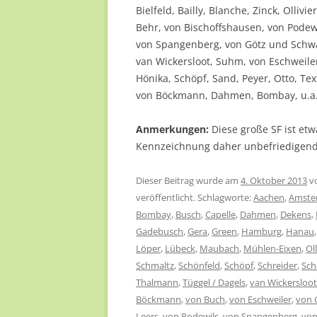
Bielfeld, Bailly, Blanche, Zinck, Olli
Behr, von Bischoffshausen, von Podew
von Spangenberg, von Götz und Schwa
van Wickersloot, Suhm, von Eschweiler
Hönika, Schöpf, Sand, Peyer, Otto, Te
von Böckmann, Dahmen, Bombay, u.a
Anmerkungen:
Diese große SF ist et
Kennzeichnung daher unbefriedigend
Dieser Beitrag wurde am
4. Oktober 2013
v
veröffentlicht. Schlagworte:
Aachen
,
Amste
Bombay
,
Busch
,
Capelle
,
Dahmen
,
Dekens
,
Gadebusch
,
Gera
,
Green
,
Hamburg
,
Hanau
Löper
,
Lübeck
,
Maubach
,
Mühlen-Eixen
,
Oll
Schmaltz
,
Schönfeld
,
Schöpf
,
Schreider
,
Sch
Thalmann
,
Tüggel / Dagels
,
van Wickersloot
Böckmann
,
von Buch
,
von Eschweiler
,
von 
Leers
,
von Podewils
,
von Spangenberg
,
von