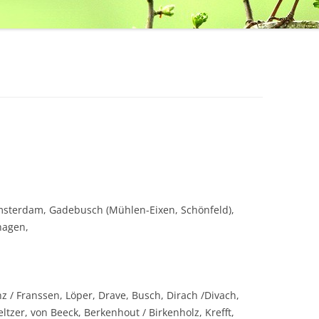
sterdam, Gadebusch (Mühlen-Eixen, Schönfeld),
hagen,
z / Franssen, Löper, Drave, Busch, Dirach /Divach,
tzer, von Beeck, Berkenhout / Birkenholz, Krefft,