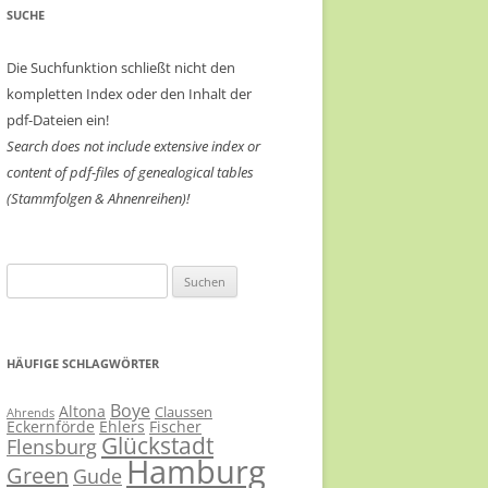
SUCHE
Die Suchfunktion schließt nicht den
kompletten Index oder den Inhalt der
pdf-Dateien ein!
Search does not include extensive index or
content of
pdf-files of genealogical tables
(Stammfolgen & Ahnenreihen)!
Suchen
nach:
HÄUFIGE SCHLAGWÖRTER
Boye
Altona
Claussen
Ahrends
Eckernförde
Ehlers
Fischer
Glückstadt
Flensburg
Hamburg
Green
Gude