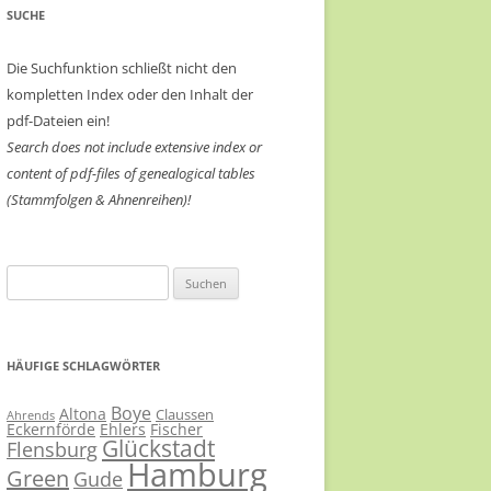
SUCHE
Die Suchfunktion schließt nicht den
kompletten Index oder den Inhalt der
pdf-Dateien ein!
Search does not include extensive index or
content of
pdf-files of genealogical tables
(Stammfolgen & Ahnenreihen)!
Suchen
nach:
HÄUFIGE SCHLAGWÖRTER
Boye
Altona
Claussen
Ahrends
Eckernförde
Ehlers
Fischer
Glückstadt
Flensburg
Hamburg
Green
Gude