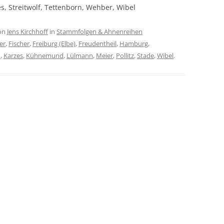
es, Streitwolf, Tettenborn, Wehber, Wibel
on
Jens Kirchhoff
in
Stammfolgen & Ahnenreihen
er
,
Fischer
,
Freiburg (Elbe)
,
Freudentheil
,
Hamburg
,
n
,
Karzes
,
Kühnemund
,
Lülmann
,
Meier
,
Pollitz
,
Stade
,
Wibel
.