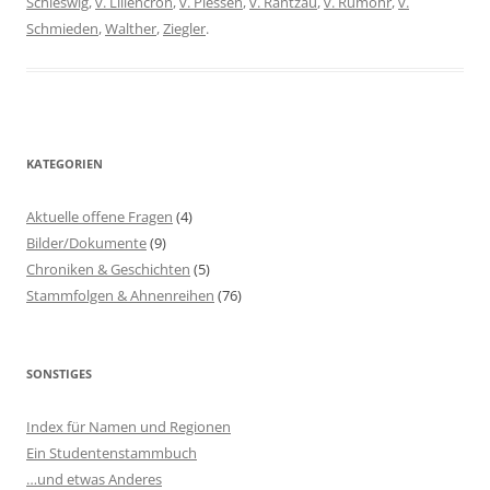
Schleswig
,
v. Liliencron
,
v. Plessen
,
v. Rantzau
,
v. Rumohr
,
v.
Schmieden
,
Walther
,
Ziegler
.
KATEGORIEN
Aktuelle offene Fragen
(4)
Bilder/Dokumente
(9)
Chroniken & Geschichten
(5)
Stammfolgen & Ahnenreihen
(76)
SONSTIGES
Index für Namen und Regionen
Ein Studentenstammbuch
…und etwas Anderes