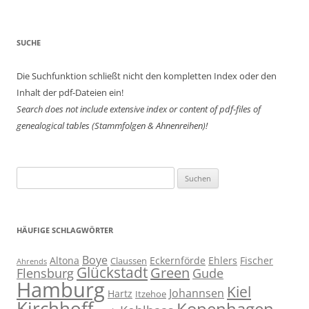
SUCHE
Die Suchfunktion schließt nicht den kompletten Index oder den
Inhalt der pdf-Dateien ein!
Search does not include extensive index or content of
pdf-files of
genealogical tables (Stammfolgen & Ahnenreihen)!
Suchen
nach:
HÄUFIGE SCHLAGWÖRTER
Boye
Altona
Eckernförde
Ehlers
Fischer
Claussen
Ahrends
Glückstadt
Green
Flensburg
Gude
Hamburg
Kiel
Johannsen
Hartz
Itzehoe
Kirchhoff
Kopenhagen