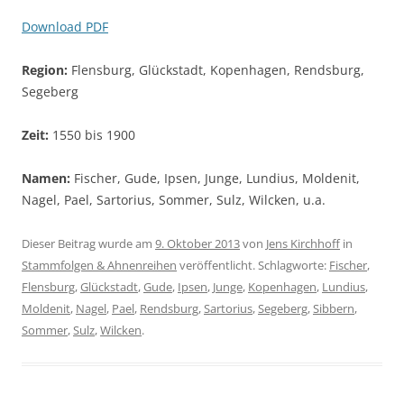
Download PDF
Region:
Flensburg, Glückstadt, Kopenhagen, Rendsburg,
Segeberg
Zeit:
1550 bis 1900
Namen:
Fischer, Gude, Ipsen, Junge, Lundius, Moldenit,
Nagel, Pael, Sartorius, Sommer, Sulz, Wilcken, u.a.
Dieser Beitrag wurde am
9. Oktober 2013
von
Jens Kirchhoff
in
Stammfolgen & Ahnenreihen
veröffentlicht. Schlagworte:
Fischer
,
Flensburg
,
Glückstadt
,
Gude
,
Ipsen
,
Junge
,
Kopenhagen
,
Lundius
,
Moldenit
,
Nagel
,
Pael
,
Rendsburg
,
Sartorius
,
Segeberg
,
Sibbern
,
Sommer
,
Sulz
,
Wilcken
.