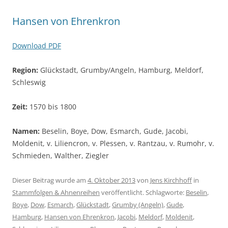
Hansen von Ehrenkron
Download PDF
Region:
Glückstadt, Grumby/Angeln, Hamburg, Meldorf,
Schleswig
Zeit:
1570 bis 1800
Namen:
Beselin, Boye, Dow, Esmarch, Gude, Jacobi,
Moldenit, v. Liliencron, v. Plessen, v. Rantzau, v. Rumohr, v.
Schmieden, Walther, Ziegler
Dieser Beitrag wurde am
4. Oktober 2013
von
Jens Kirchhoff
in
Stammfolgen & Ahnenreihen
veröffentlicht. Schlagworte:
Beselin
,
Boye
,
Dow
,
Esmarch
,
Glückstadt
,
Grumby (Angeln)
,
Gude
,
Hamburg
,
Hansen von Ehrenkron
,
Jacobi
,
Meldorf
,
Moldenit
,