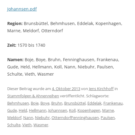
Johannsen
.pdf
Region:
Brunsbüttel, Behmhusen, Eddelak, Kopenhagen,
Marne, Meldorf, Otterndorf
Zeit:
1570 bis 1740
Namen:
Boje, Boye, Bruhn, Fenninghausen, Frankenau,
Gude, Held, Hellmann, Koll, Nann, Niebuhr, Paulsen,
Schulte, Vieth, Wasmer
Dieser Beitrag wurde am
4. Oktober 2013
von
Jens Kirchhoff
in
Stammfolgen & Ahnenreihen
veröffentlicht. Schlagworte:
Behmhusen
,
Boje
,
Boye
,
Bruhn
,
Brunsbüttel
,
Eddelak
,
Frankenau
,
Gude
,
Held
,
Hellmann
,
Johannsen
,
Koll
,
Kopenhagen
,
Marne
,
Meldorf
,
Nann
,
Niebuhr
,
OtterndorfFenninghausen
,
Paulsen
,
Schulte
,
Vieth
,
Wasmer
.