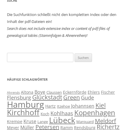
SUCHE
Die Suchfunktion schließt nicht den kompletten Index oder den
Inhalt der pdf-Dateien ein!
Search does not include extensive index or content of
pdf-files of
genealogical tables (Stammfolgen & Ahnenreihen)!
Suchen
nach:
HÄUFIGE SCHLAGWÖRTER
Boye
Altona
Eckernförde
Ehlers
Fischer
Claussen
Ahrends
Glückstadt
Green
Flensburg
Gude
Hamburg
Kiel
Johannsen
Hartz
Itzehoe
Kirchhoff
Kopenhagen
Kohlhaas
Koch
Lübeck
Meldorf
Kruse
Krempe
Lange
Marquard
Richertz
Petersen
Müller
Meyer
Ramm
Rendsburg