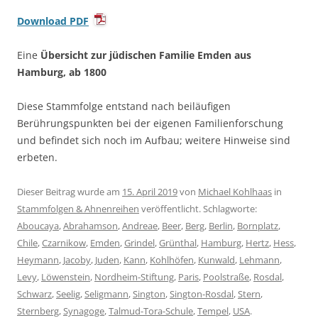
Download PDF
Eine
Übersicht zur jüdischen Familie Emden aus
Hamburg, ab 1800
Diese Stammfolge entstand nach beiläufigen
Berührungspunkten bei der eigenen Familienforschung
und befindet sich noch im Aufbau; weitere Hinweise sind
erbeten.
Dieser Beitrag wurde am
15. April 2019
von
Michael Kohlhaas
in
Stammfolgen & Ahnenreihen
veröffentlicht. Schlagworte:
Aboucaya
,
Abrahamson
,
Andreae
,
Beer
,
Berg
,
Berlin
,
Bornplatz
,
Chile
,
Czarnikow
,
Emden
,
Grindel
,
Grünthal
,
Hamburg
,
Hertz
,
Hess
,
Heymann
,
Jacoby
,
Juden
,
Kann
,
Kohlhöfen
,
Kunwald
,
Lehmann
,
Levy
,
Löwenstein
,
Nordheim-Stiftung
,
Paris
,
Poolstraße
,
Rosdal
,
Schwarz
,
Seelig
,
Seligmann
,
Sington
,
Sington-Rosdal
,
Stern
,
Sternberg
,
Synagoge
,
Talmud-Tora-Schule
,
Tempel
,
USA
.