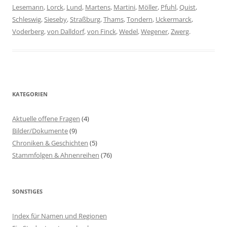
Lesemann
,
Lorck
,
Lund
,
Martens
,
Martini
,
Möller
,
Pfuhl
,
Quist
,
Schleswig
,
Sieseby
,
Straßburg
,
Thams
,
Tondern
,
Uckermarck
,
Voderberg
,
von Dalldorf
,
von Finck
,
Wedel
,
Wegener
,
Zwerg
.
KATEGORIEN
Aktuelle offene Fragen
(4)
Bilder/Dokumente
(9)
Chroniken & Geschichten
(5)
Stammfolgen & Ahnenreihen
(76)
SONSTIGES
Index für Namen und Regionen