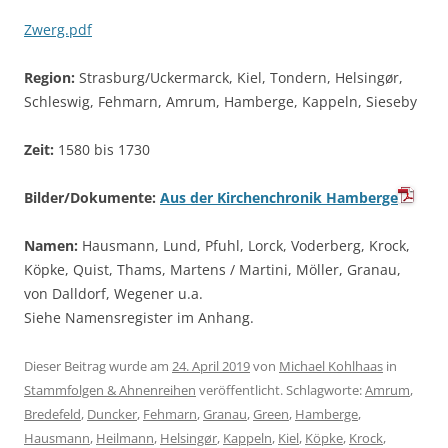
Zwerg.pdf
Region:
Strasburg/Uckermarck, Kiel, Tondern, Helsingør,
Schleswig, Fehmarn, Amrum, Hamberge, Kappeln, Sieseby
Zeit:
1580 bis 1730
Bilder/Dokumente:
Aus der Kirchenchronik Hamberge
Namen:
Hausmann, Lund, Pfuhl, Lorck, Voderberg, Krock,
Köpke, Quist, Thams, Martens / Martini, Möller, Granau,
von Dalldorf, Wegener u.a.
Siehe Namensregister im Anhang.
Dieser Beitrag wurde am
24. April 2019
von
Michael Kohlhaas
in
Stammfolgen & Ahnenreihen
veröffentlicht. Schlagworte:
Amrum
,
Bredefeld
,
Duncker
,
Fehmarn
,
Granau
,
Green
,
Hamberge
,
Hausmann
,
Heilmann
,
Helsingør
,
Kappeln
,
Kiel
,
Köpke
,
Krock
,