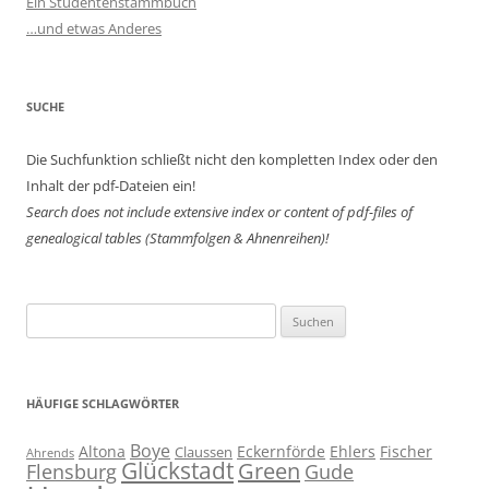
Ein Studentenstammbuch
…und etwas Anderes
SUCHE
Die Suchfunktion schließt nicht den kompletten Index oder den
Inhalt der pdf-Dateien ein!
Search does not include extensive index or content of
pdf-files of
genealogical tables (Stammfolgen & Ahnenreihen)!
Suchen
nach:
HÄUFIGE SCHLAGWÖRTER
Boye
Altona
Eckernförde
Ehlers
Fischer
Claussen
Ahrends
Glückstadt
Green
Flensburg
Gude