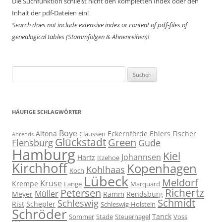
Die Suchfunktion schließt nicht den kompletten Index oder den
Inhalt der pdf-Dateien ein!
Search does not include extensive index or content of
pdf-files of
genealogical tables (Stammfolgen & Ahnenreihen)!
Suchen
nach:
HÄUFIGE SCHLAGWÖRTER
Boye
Altona
Eckernförde
Ehlers
Fischer
Claussen
Ahrends
Glückstadt
Green
Flensburg
Gude
Hamburg
Kiel
Johannsen
Hartz
Itzehoe
Kirchhoff
Kopenhagen
Kohlhaas
Koch
Lübeck
Meldorf
Kruse
Krempe
Lange
Marquard
Richertz
Petersen
Müller
Meyer
Ramm
Rendsburg
Schmidt
Schleswig
Rist
Schepler
Schleswig-Holstein
Schröder
Tanck
Sommer
Stade
Steuernagel
Voss