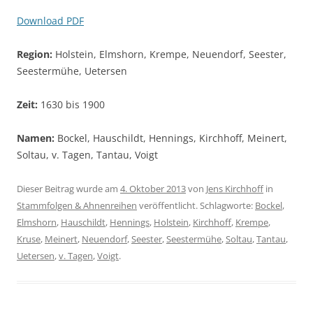
Download PDF
Region:
Holstein, Elmshorn, Krempe, Neuendorf, Seester,
Seestermühe, Uetersen
Zeit:
1630 bis 1900
Namen:
Bockel, Hauschildt, Hennings, Kirchhoff, Meinert,
Soltau, v. Tagen, Tantau, Voigt
Dieser Beitrag wurde am
4. Oktober 2013
von
Jens Kirchhoff
in
Stammfolgen & Ahnenreihen
veröffentlicht. Schlagworte:
Bockel
,
Elmshorn
,
Hauschildt
,
Hennings
,
Holstein
,
Kirchhoff
,
Krempe
,
Kruse
,
Meinert
,
Neuendorf
,
Seester
,
Seestermühe
,
Soltau
,
Tantau
,
Uetersen
,
v. Tagen
,
Voigt
.