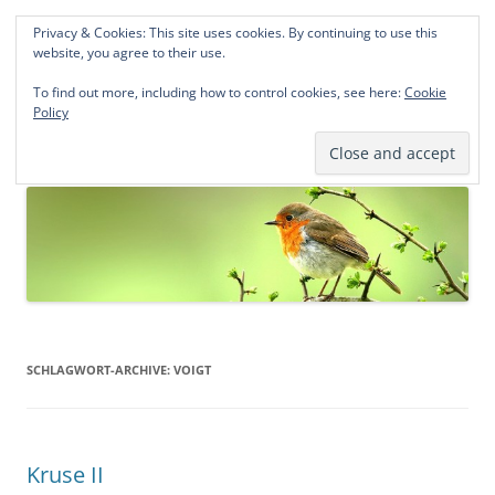
Privacy & Cookies: This site uses cookies. By continuing to use this
Norddeutsche Genealogien
website, you agree to their use.
Michael Kohlhaas und Jens Kirchhoff
To find out more, including how to control cookies, see here:
Cookie
Policy
Zum
Menü
Inhalt
springen
SCHLAGWORT-ARCHIVE:
VOIGT
Kruse II