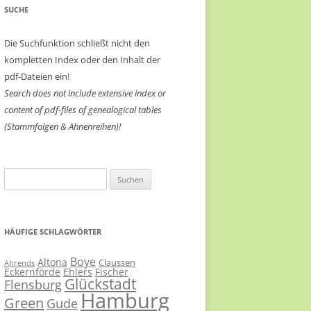
SUCHE
Die Suchfunktion schließt nicht den
kompletten Index oder den Inhalt der
pdf-Dateien ein!
Search does not include extensive index or
content of
pdf-files of genealogical tables
(Stammfolgen & Ahnenreihen)!
Suchen
nach:
HÄUFIGE SCHLAGWÖRTER
Boye
Altona
Claussen
Ahrends
Eckernförde
Ehlers
Fischer
Glückstadt
Flensburg
Hamburg
Green
Gude