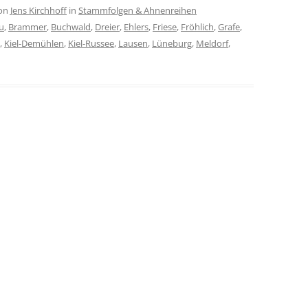
on
Jens Kirchhoff
in
Stammfolgen & Ahnenreihen
u
,
Brammer
,
Buchwald
,
Dreier
,
Ehlers
,
Friese
,
Fröhlich
,
Grafe
,
,
Kiel-Demühlen
,
Kiel-Russee
,
Lausen
,
Lüneburg
,
Meldorf
,