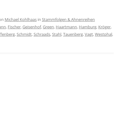
on
Michael Kohlhaas
in
Stammfolgen & Ahnenreihen
ann
,
Fischer
,
Geisenhof
,
Green
,
Haartmann
,
Hamburg
,
Kröger
,
ffenberg
,
Schmidt
,
Schraads
,
Stahl
,
Tauenberg
,
Vagt
,
Westphal
,