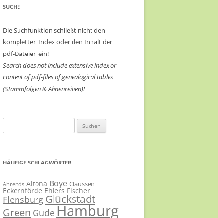
SUCHE
Die Suchfunktion schließt nicht den
kompletten Index oder den Inhalt der
pdf-Dateien ein!
Search does not include extensive index or
content of
pdf-files of genealogical tables
(Stammfolgen & Ahnenreihen)!
Suchen
nach:
HÄUFIGE SCHLAGWÖRTER
Boye
Altona
Claussen
Ahrends
Eckernförde
Ehlers
Fischer
Glückstadt
Flensburg
Hamburg
Green
Gude