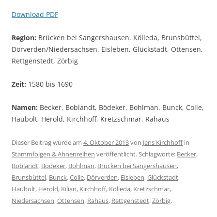
Download PDF
Region:
Brücken bei Sangershausen. Kölleda, Brunsbüttel,
Dörverden/Niedersachsen, Eisleben, Glückstadt, Ottensen,
Rettgenstedt, Zörbig
Zeit:
1580 bis 1690
Namen:
Becker, Boblandt, Bödeker, Bohlman, Bunck, Colle,
Haubolt, Herold, Kirchhoff, Kretzschmar, Rahaus
Dieser Beitrag wurde am
4. Oktober 2013
von
Jens Kirchhoff
in
Stammfolgen & Ahnenreihen
veröffentlicht. Schlagworte:
Becker
,
Boblandt
,
Bödeker
,
Bohlman
,
Brücken bei Sangershausen
,
Brunsbüttel
,
Bunck
,
Colle
,
Dörverden
,
Eisleben
,
Glückstadt
,
Haubolt
,
Herold
,
Kilian
,
Kirchhoff
,
Kölleda
,
Kretzschmar
,
Niedersachsen
,
Ottensen
,
Rahaus
,
Rettgenstedt
,
Zörbig
.