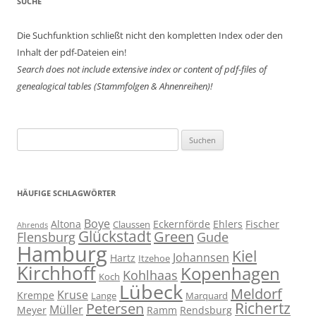
SUCHE
Die Suchfunktion schließt nicht den kompletten Index oder den
Inhalt der pdf-Dateien ein!
Search does not include extensive index or content of
pdf-files of
genealogical tables (Stammfolgen & Ahnenreihen)!
Suchen
nach:
HÄUFIGE SCHLAGWÖRTER
Boye
Altona
Eckernförde
Ehlers
Fischer
Claussen
Ahrends
Glückstadt
Green
Flensburg
Gude
Hamburg
Kiel
Johannsen
Hartz
Itzehoe
Kirchhoff
Kopenhagen
Kohlhaas
Koch
Lübeck
Meldorf
Kruse
Krempe
Lange
Marquard
Richertz
Petersen
Müller
Meyer
Ramm
Rendsburg