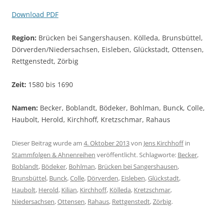
Download PDF
Region:
Brücken bei Sangershausen. Kölleda, Brunsbüttel,
Dörverden/Niedersachsen, Eisleben, Glückstadt, Ottensen,
Rettgenstedt, Zörbig
Zeit:
1580 bis 1690
Namen:
Becker, Boblandt, Bödeker, Bohlman, Bunck, Colle,
Haubolt, Herold, Kirchhoff, Kretzschmar, Rahaus
Dieser Beitrag wurde am
4. Oktober 2013
von
Jens Kirchhoff
in
Stammfolgen & Ahnenreihen
veröffentlicht. Schlagworte:
Becker
,
Boblandt
,
Bödeker
,
Bohlman
,
Brücken bei Sangershausen
,
Brunsbüttel
,
Bunck
,
Colle
,
Dörverden
,
Eisleben
,
Glückstadt
,
Haubolt
,
Herold
,
Kilian
,
Kirchhoff
,
Kölleda
,
Kretzschmar
,
Niedersachsen
,
Ottensen
,
Rahaus
,
Rettgenstedt
,
Zörbig
.