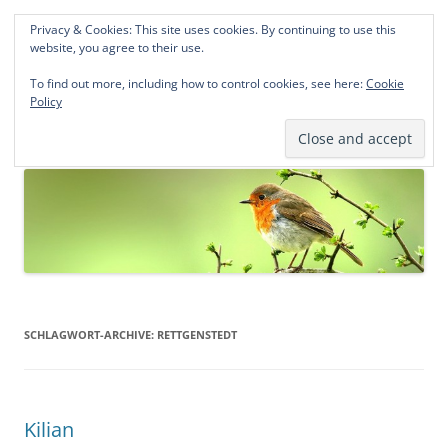
Privacy & Cookies: This site uses cookies. By continuing to use this
Norddeutsche Genealogien
website, you agree to their use.
Michael Kohlhaas und Jens Kirchhoff
To find out more, including how to control cookies, see here:
Cookie
Policy
Zum
Menü
Inhalt
springen
SCHLAGWORT-ARCHIVE:
RETTGENSTEDT
Kilian