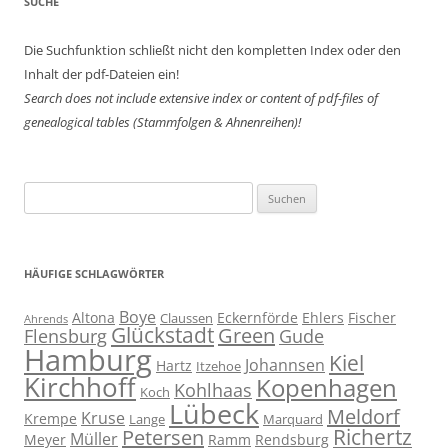
SUCHE
Die Suchfunktion schließt nicht den kompletten Index oder den
Inhalt der pdf-Dateien ein!
Search does not include extensive index or content of
pdf-files of
genealogical tables (Stammfolgen & Ahnenreihen)!
Suchen
nach:
HÄUFIGE SCHLAGWÖRTER
Boye
Altona
Eckernförde
Ehlers
Fischer
Claussen
Ahrends
Glückstadt
Green
Flensburg
Gude
Hamburg
Kiel
Johannsen
Hartz
Itzehoe
Kirchhoff
Kopenhagen
Kohlhaas
Koch
Lübeck
Meldorf
Kruse
Krempe
Lange
Marquard
Richertz
Petersen
Müller
Meyer
Ramm
Rendsburg