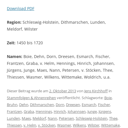
Download PDF
Region:
Schleswig-Holstein, Dithmarschen, Lunden,
Meldorf, Wilster
Zeit:
1450 bis 1720
Namen:
Boie, Dehn, Dorn, Dreesen, Esmarch, Fischer,
Frantzen, Graba, v. Helm, Hennings, Hinrich, Johannsen,
Jürgens, Junge, Maes, Nann, Petersen, v. Stöcken, Thee,
Thiessen, Wasmer, Wilkens, Wittemake, Woldrich, u.a.
Dieser Beitrag wurde am
2. Oktober 2013
von
Jens Kirchhoff
in
Stammfolgen & Ahnenreihen
veröffentlicht. Schlagworte:
Boie
,
Bruhn
,
Dehn
,
Dithmarschen
,
Dorn
,
Dreesen
,
Esmarch
,
Fischer
,
Frantzen
,
Graba
,
Hennings
,
Hinrich
,
Johannsen
,
Junge
,
Jürgens
,
Lunden
,
Maes
,
Meldorf
,
Nann
,
Petersen
,
Schleswig-Holstein
,
Thee
,
Thiessen
,
v. Helm
,
v. Stöcken
,
Wasmer
,
Wilkens
,
Wilster
,
Wittemake
,