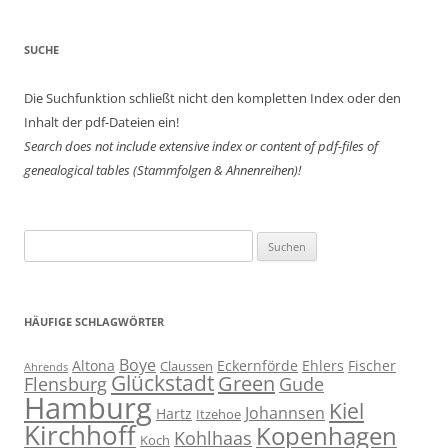
SUCHE
Die Suchfunktion schließt nicht den kompletten Index oder den
Inhalt der pdf-Dateien ein!
Search does not include extensive index or content of
pdf-files of
genealogical tables (Stammfolgen & Ahnenreihen)!
Suchen
nach:
HÄUFIGE SCHLAGWÖRTER
Boye
Altona
Eckernförde
Ehlers
Fischer
Claussen
Ahrends
Glückstadt
Green
Flensburg
Gude
Hamburg
Kiel
Johannsen
Hartz
Itzehoe
Kirchhoff
Kopenhagen
Kohlhaas
Koch