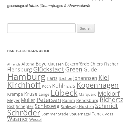
genealogical tables (Stammfolgen & Ahnenreihen)!
Suchen
nach:
HÄUFIGE SCHLAGWÖRTER
Boye
Altona
Eckernförde
Ehlers
Fischer
Claussen
Ahrends
Glückstadt
Green
Flensburg
Gude
Hamburg
Kiel
Johannsen
Hartz
Itzehoe
Kirchhoff
Kopenhagen
Kohlhaas
Koch
Lübeck
Meldorf
Kruse
Krempe
Lange
Marquard
Richertz
Petersen
Müller
Meyer
Ramm
Rendsburg
Schmidt
Schleswig
Rist
Schepler
Schleswig-Holstein
Schröder
Tanck
Sommer
Stade
Steuernagel
Voss
Wasmer
Wessel