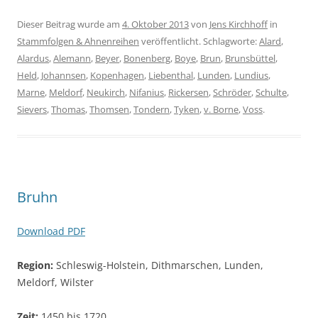
Dieser Beitrag wurde am
4. Oktober 2013
von
Jens Kirchhoff
in
Stammfolgen & Ahnenreihen
veröffentlicht. Schlagworte:
Alard
,
Alardus
,
Alemann
,
Beyer
,
Bonenberg
,
Boye
,
Brun
,
Brunsbüttel
,
Held
,
Johannsen
,
Kopenhagen
,
Liebenthal
,
Lunden
,
Lundius
,
Marne
,
Meldorf
,
Neukirch
,
Nifanius
,
Rickersen
,
Schröder
,
Schulte
,
Sievers
,
Thomas
,
Thomsen
,
Tondern
,
Tyken
,
v. Borne
,
Voss
.
Bruhn
Download PDF
Region:
Schleswig-Holstein, Dithmarschen, Lunden,
Meldorf, Wilster
Zeit:
1450 bis 1720