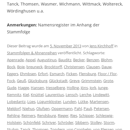
Tanck, Thomsen, Wasmer, Wichmann, Wittmack, Woltereck,
Wördinghusen u.a.
Anmerkungen:
Namensregister im Anhang der
Stammfolge
Dieser Beitrag wurde am
5. November 2013
von
Jens Kirchhoff
in
Stammfolgen & Ahnenreihen
veröffentlicht. Schlagworte:
Apenrade
,
Appel
,
Augustinus
,
Bauditz
,
Becker
,
Benzen
,
Blohm
,
Bock
,
Boie
,
breuneck
,
Brocktorff
,
Christensen
,
Clausen
,
Dauw
,
Eggers
,
Ehmbsen
,
Erfort
,
Esmarch
,
Ficken
,
Flensburg
,
Floor / Flor
,
Fock
,
Geuß
,
Glücksburg
,
Glückstadt
,
Greve
,
Grimmstein
,
Grote
,
Gude
,
Hagge
,
Hansen
,
Hesselberg
,
Holling
,
Jöns
,
Jork
,
Junge
,
Kemnitz
,
Kiel
,
Knüttel
,
Laurentius
,
Lensch
,
Lerche
,
Lindewitt
,
Lobedantz
,
Lües
,
Lügumkloster
,
Lunden
,
Lütke
,
Martensen
,
Meldorf
,
Niehus
,
Olufsen
,
Oppermann
,
Pahl
,
Pauli
,
Petersen
,
Rehling
,
Reimers
,
Rendsburg
,
Rieger
,
Ries
,
Schipper
,
Schleswig-
Holstein
,
Schönfeld
,
Schriver
,
Schröder
,
Sibbern
,
Stolley
,
Storm
,
Stuhm
,
Tanck
,
Thomsen
,
Tondern
,
von Cronhelm
,
von Plessen
,
von