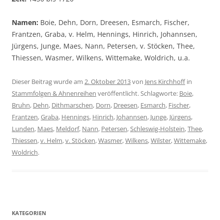
Namen:
Boie, Dehn, Dorn, Dreesen, Esmarch, Fischer,
Frantzen, Graba, v. Helm, Hennings, Hinrich, Johannsen,
Jürgens, Junge, Maes, Nann, Petersen, v. Stöcken, Thee,
Thiessen, Wasmer, Wilkens, Wittemake, Woldrich, u.a.
Dieser Beitrag wurde am
2. Oktober 2013
von
Jens Kirchhoff
in
Stammfolgen & Ahnenreihen
veröffentlicht. Schlagworte:
Boie
,
Bruhn
,
Dehn
,
Dithmarschen
,
Dorn
,
Dreesen
,
Esmarch
,
Fischer
,
Frantzen
,
Graba
,
Hennings
,
Hinrich
,
Johannsen
,
Junge
,
Jürgens
,
Lunden
,
Maes
,
Meldorf
,
Nann
,
Petersen
,
Schleswig-Holstein
,
Thee
,
Thiessen
,
v. Helm
,
v. Stöcken
,
Wasmer
,
Wilkens
,
Wilster
,
Wittemake
,
Woldrich
.
KATEGORIEN