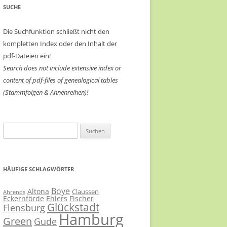
SUCHE
Die Suchfunktion schließt nicht den
kompletten Index oder den Inhalt der
pdf-Dateien ein!
Search does not include extensive index or
content of
pdf-files of genealogical tables
(Stammfolgen & Ahnenreihen)!
Suchen
nach:
HÄUFIGE SCHLAGWÖRTER
Boye
Altona
Claussen
Ahrends
Eckernförde
Ehlers
Fischer
Glückstadt
Flensburg
Hamburg
Green
Gude