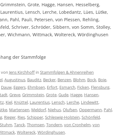
e, Grimmstein, Grote, Hagge, Hansen, Hesselberg,
, Laurentius, Lensch, Lerche, Lobedantz, Lües, Lütke,
n, Pahl, Pauli, Petersen, von Plessen, Rehling,
feld, Schriver, Schröder, Sibbern, von Somm, Stolley,
er, Wichmann, Wittmack, Woltereck, Wördinghusen
nhang der Stammfolge
von
Jens Kirchhoff
in
Stammfolgen & Ahnenreihen
el
,
Augustinus
,
Bauditz
,
Becker
,
Benzen
,
Blohm
,
Bock
,
Boie
,
,
Dauw
,
Eggers
,
Ehmbsen
,
Erfort
,
Esmarch
,
Ficken
,
Flensburg
,
tadt
,
Greve
,
Grimmstein
,
Grote
,
Gude
,
Hagge
,
Hansen
,
tz
,
Kiel
,
Knüttel
,
Laurentius
,
Lensch
,
Lerche
,
Lindewitt
,
ütke
,
Martensen
,
Meldorf
,
Niehus
,
Olufsen
,
Oppermann
,
Pahl
,
g
,
Rieger
,
Ries
,
Schipper
,
Schleswig-Holstein
,
Schönfeld
,
Stuhm
,
Tanck
,
Thomsen
,
Tondern
,
von Cronhelm
,
von
ittmack
,
Woltereck
,
Wördinghusen
.