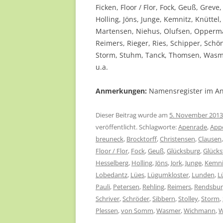
Ficken, Floor / Flor, Fock, Geuß, Grev
Holling, Jöns, Junge, Kemnitz, Knüttel
Martensen, Niehus, Olufsen, Opperman
Reimers, Rieger, Ries, Schipper, Schön
Storm, Stuhm, Tanck, Thomsen, Wasm
u.a.
Anmerkungen:
Namensregister im A
Dieser Beitrag wurde am
5. November 2013
veröffentlicht. Schlagworte:
Apenrade
,
App
breuneck
,
Brocktorff
,
Christensen
,
Clausen
Floor / Flor
,
Fock
,
Geuß
,
Glücksburg
,
Glücks
Hesselberg
,
Holling
,
Jöns
,
Jork
,
Junge
,
Kemni
Lobedantz
,
Lües
,
Lügumkloster
,
Lunden
,
L
Pauli
,
Petersen
,
Rehling
,
Reimers
,
Rendsbur
Schriver
,
Schröder
,
Sibbern
,
Stolley
,
Storm
,
Plessen
,
von Somm
,
Wasmer
,
Wichmann
,
W