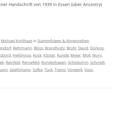
ner Handschrift von 1939 in Essen (über Ancestry)
n
Michael Kohlhaas
in
Stammfolgen & Ahnenreihen
endorf
,
Behrmann
,
Blöss
,
Brandholtz
,
Brühl
,
David
,
Dürkop
,
sbord
,
Heilshoop
,
Kock
,
Köster
,
Kunde
,
Meier
,
Moll
,
Mory
,
ek
,
Reinfeld
,
Rensefeld
,
Rondeshagen
,
Schlobohm
,
Schmidt
,
mann
,
Spethmann
,
Süfke
,
Tock
,
Trems
,
Vorwerk
,
Voss
,