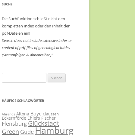
SUCHE
Die Suchfunktion schließt nicht den
kompletten Index oder den Inhalt der
pdf-Dateien ein!
Search does not include extensive index or
content of
pdf-files of genealogical tables
(Stammfolgen & Ahnenreihen)!
Suchen
nach:
HÄUFIGE SCHLAGWÖRTER
Boye
Altona
Claussen
Ahrends
Eckernförde
Ehlers
Fischer
Glückstadt
Flensburg
Hamburg
Green
Gude