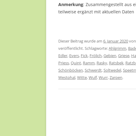
Anmerkung
: Zusammengestellt aus ei
teilweise ergänzt mit aktuellen Daten
Dieser Beitrag wurde am
6. Januar 2020
vo
veröffentlicht. Schlagworte:
Ahlgrimm
,
Bad
Edler
,
Evers
,
Fick
,
Frölich
,
Gebien
,
Griese
,
Ha
Priess
,
Quint
,
Ramm
,
Rasky
,
Ratsbek
,
Ratzb
Schönböcken
,
Schwerdt
,
Soltwedel
,
Speet
Westphal
,
Witte
,
Wulf
,
Wurr
,
Zarpen
.