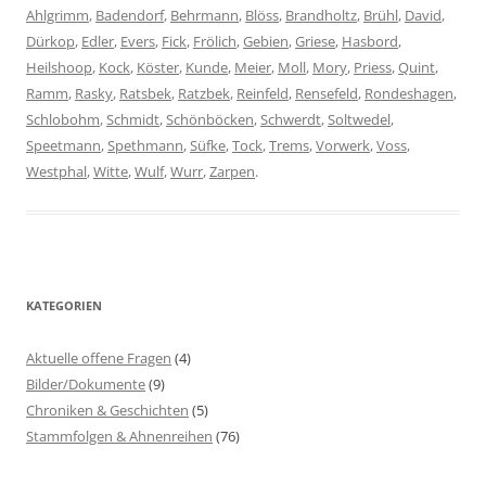
Ahlgrimm
,
Badendorf
,
Behrmann
,
Blöss
,
Brandholtz
,
Brühl
,
David
,
Dürkop
,
Edler
,
Evers
,
Fick
,
Frölich
,
Gebien
,
Griese
,
Hasbord
,
Heilshoop
,
Kock
,
Köster
,
Kunde
,
Meier
,
Moll
,
Mory
,
Priess
,
Quint
,
Ramm
,
Rasky
,
Ratsbek
,
Ratzbek
,
Reinfeld
,
Rensefeld
,
Rondeshagen
,
Schlobohm
,
Schmidt
,
Schönböcken
,
Schwerdt
,
Soltwedel
,
Speetmann
,
Spethmann
,
Süfke
,
Tock
,
Trems
,
Vorwerk
,
Voss
,
Westphal
,
Witte
,
Wulf
,
Wurr
,
Zarpen
.
KATEGORIEN
Aktuelle offene Fragen
(4)
Bilder/Dokumente
(9)
Chroniken & Geschichten
(5)
Stammfolgen & Ahnenreihen
(76)