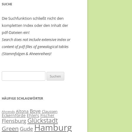
SUCHE
Die Suchfunktion schließt nicht den
kompletten Index oder den Inhalt der
pdf-Dateien ein!
Search does not include extensive index or
content of
pdf-files of genealogical tables
(Stammfolgen & Ahnenreihen)!
Suchen
nach:
HÄUFIGE SCHLAGWÖRTER
Boye
Altona
Claussen
Ahrends
Eckernförde
Ehlers
Fischer
Glückstadt
Flensburg
Hamburg
Green
Gude