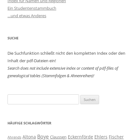
Index für Namen und Regionen
Ein Studentenstammbuch
…und etwas Anderes
SUCHE
Die Suchfunktion schließt nicht den kompletten Index oder den
Inhalt der pdf-Dateien ein!
Search does not include extensive index or content of
pdf-files of
genealogical tables (Stammfolgen & Ahnenreihen)!
Suchen
nach:
HÄUFIGE SCHLAGWÖRTER
Boye
Altona
Eckernförde
Ehlers
Fischer
Claussen
Ahrends