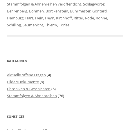
Stammfolgen & Ahnenreihen
veröffentlicht. Schlagworte:
Behrenberg
,
Böhmen
,
Borckenstein
,
Buhrmester
,
Gontard
,
Hamburg
,
Harz
,
Hein
,
Heyn
,
Kirchhoff
,
Ritter
,
Rode
,
Rönne
,
Schilling
,
Seumenicht
,
Thierry
,
Torles
.
KATEGORIEN
Aktuelle offene Fragen
(4)
Bilder/Dokumente
(9)
Chroniken & Geschichten
(5)
Stammfolgen & Ahnenreihen
(76)
SONSTIGES