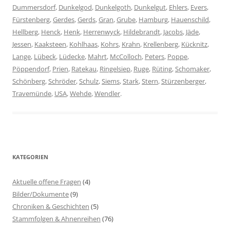
Dummersdorf
,
Dunkelgod
,
Dunkelgoth
,
Dunkelgut
,
Ehlers
,
Evers
,
Fürstenberg
,
Gerdes
,
Gerds
,
Gran
,
Grube
,
Hamburg
,
Hauenschild
,
Hellberg
,
Henck
,
Henk
,
Herrenwyck
,
Hildebrandt
,
Jacobs
,
Jäde
,
Jessen
,
Kaaksteen
,
Kohlhaas
,
Kohrs
,
Krahn
,
Krellenberg
,
Kücknitz
,
Lange
,
Lübeck
,
Lüdecke
,
Mahrt
,
McColloch
,
Peters
,
Poppe
,
Pöppendorf
,
Prien
,
Ratekau
,
Ringelsiep
,
Ruge
,
Rüting
,
Schomaker
,
Schönberg
,
Schröder
,
Schulz
,
Siems
,
Stark
,
Stern
,
Stürzenberger
,
Travemünde
,
USA
,
Wehde
,
Wendler
.
KATEGORIEN
Aktuelle offene Fragen
(4)
Bilder/Dokumente
(9)
Chroniken & Geschichten
(5)
Stammfolgen & Ahnenreihen
(76)