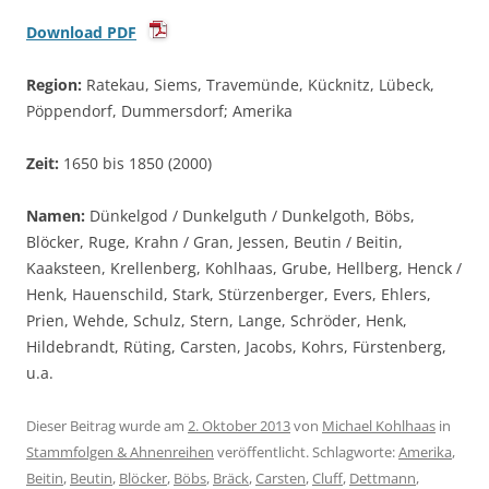
Download PDF
Region:
Ratekau, Siems, Travemünde, Kücknitz, Lübeck,
Pöppendorf, Dummersdorf; Amerika
Zeit:
1650 bis 1850 (2000)
Namen:
Dünkelgod / Dunkelguth / Dunkelgoth, Böbs,
Blöcker, Ruge, Krahn / Gran, Jessen, Beutin / Beitin,
Kaaksteen, Krellenberg, Kohlhaas, Grube, Hellberg, Henck /
Henk, Hauenschild, Stark, Stürzenberger, Evers, Ehlers,
Prien, Wehde, Schulz, Stern, Lange, Schröder, Henk,
Hildebrandt, Rüting, Carsten, Jacobs, Kohrs, Fürstenberg,
u.a.
Dieser Beitrag wurde am
2. Oktober 2013
von
Michael Kohlhaas
in
Stammfolgen & Ahnenreihen
veröffentlicht. Schlagworte:
Amerika
,
Beitin
,
Beutin
,
Blöcker
,
Böbs
,
Bräck
,
Carsten
,
Cluff
,
Dettmann
,