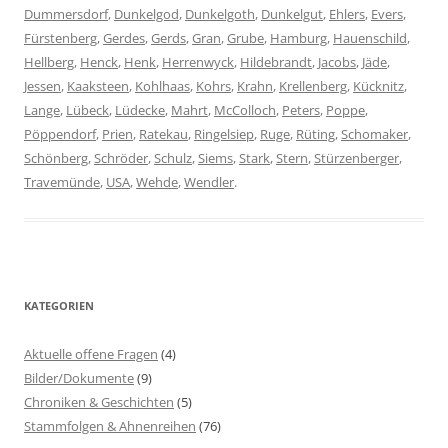
Dummersdorf
,
Dunkelgod
,
Dunkelgoth
,
Dunkelgut
,
Ehlers
,
Evers
,
Fürstenberg
,
Gerdes
,
Gerds
,
Gran
,
Grube
,
Hamburg
,
Hauenschild
,
Hellberg
,
Henck
,
Henk
,
Herrenwyck
,
Hildebrandt
,
Jacobs
,
Jäde
,
Jessen
,
Kaaksteen
,
Kohlhaas
,
Kohrs
,
Krahn
,
Krellenberg
,
Kücknitz
,
Lange
,
Lübeck
,
Lüdecke
,
Mahrt
,
McColloch
,
Peters
,
Poppe
,
Pöppendorf
,
Prien
,
Ratekau
,
Ringelsiep
,
Ruge
,
Rüting
,
Schomaker
,
Schönberg
,
Schröder
,
Schulz
,
Siems
,
Stark
,
Stern
,
Stürzenberger
,
Travemünde
,
USA
,
Wehde
,
Wendler
.
KATEGORIEN
Aktuelle offene Fragen
(4)
Bilder/Dokumente
(9)
Chroniken & Geschichten
(5)
Stammfolgen & Ahnenreihen
(76)