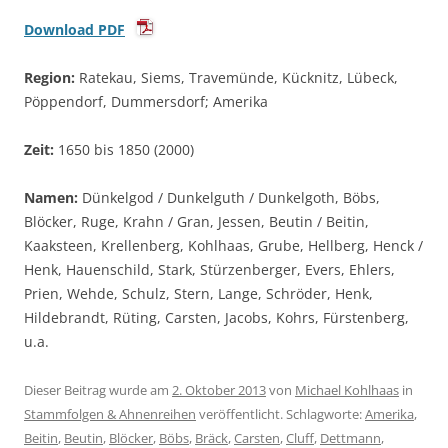
Download PDF
Region:
Ratekau, Siems, Travemünde, Kücknitz, Lübeck,
Pöppendorf, Dummersdorf; Amerika
Zeit:
1650 bis 1850 (2000)
Namen:
Dünkelgod / Dunkelguth / Dunkelgoth, Böbs,
Blöcker, Ruge, Krahn / Gran, Jessen, Beutin / Beitin,
Kaaksteen, Krellenberg, Kohlhaas, Grube, Hellberg, Henck /
Henk, Hauenschild, Stark, Stürzenberger, Evers, Ehlers,
Prien, Wehde, Schulz, Stern, Lange, Schröder, Henk,
Hildebrandt, Rüting, Carsten, Jacobs, Kohrs, Fürstenberg,
u.a.
Dieser Beitrag wurde am
2. Oktober 2013
von
Michael Kohlhaas
in
Stammfolgen & Ahnenreihen
veröffentlicht. Schlagworte:
Amerika
,
Beitin
,
Beutin
,
Blöcker
,
Böbs
,
Bräck
,
Carsten
,
Cluff
,
Dettmann
,