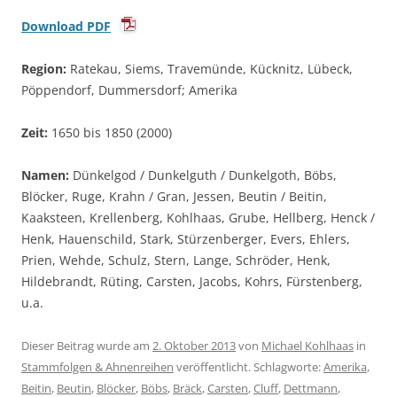
Download PDF
Region:
Ratekau, Siems, Travemünde, Kücknitz, Lübeck,
Pöppendorf, Dummersdorf; Amerika
Zeit:
1650 bis 1850 (2000)
Namen:
Dünkelgod / Dunkelguth / Dunkelgoth, Böbs,
Blöcker, Ruge, Krahn / Gran, Jessen, Beutin / Beitin,
Kaaksteen, Krellenberg, Kohlhaas, Grube, Hellberg, Henck /
Henk, Hauenschild, Stark, Stürzenberger, Evers, Ehlers,
Prien, Wehde, Schulz, Stern, Lange, Schröder, Henk,
Hildebrandt, Rüting, Carsten, Jacobs, Kohrs, Fürstenberg,
u.a.
Dieser Beitrag wurde am
2. Oktober 2013
von
Michael Kohlhaas
in
Stammfolgen & Ahnenreihen
veröffentlicht. Schlagworte:
Amerika
,
Beitin
,
Beutin
,
Blöcker
,
Böbs
,
Bräck
,
Carsten
,
Cluff
,
Dettmann
,