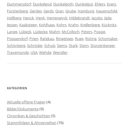
Dummersdorf
,
Dunkelgod
,
Dunkelgoth
,
Dunkelgut
,
Ehlers
,
Evers
,
Fürstenberg
,
Gerdes
,
Gerds
,
Gran
,
Grube
,
Hamburg
,
Hauenschild
,
Hellberg
,
Henck
,
Henk
,
Herrenwyck
,
Hildebrandt
,
Jacobs
,
Jäde
,
Jessen
,
Kaaksteen
,
Kohlhaas
,
Kohrs
,
Krahn
,
Krellenberg
,
Kücknitz
,
Lange
,
Lübeck
,
Lüdecke
,
Mahrt
,
McColloch
,
Peters
,
Poppe
,
Pöppendorf
,
Prien
,
Ratekau
,
Ringelsiep
,
Ruge
,
Rüting
,
Schomaker
,
Schönberg
,
Schröder
,
Schulz
,
Siems
,
Stark
,
Stern
,
Stürzenberger
,
Travemünde
,
USA
,
Wehde
,
Wendler
.
KATEGORIEN
Aktuelle offene Fragen
(4)
Bilder/Dokumente
(9)
Chroniken & Geschichten
(5)
Stammfolgen & Ahnenreihen
(76)