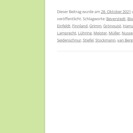
Dieser Beitrag wurde am
28. Oktober 2021
veröffentlicht. Schlagworte:
Beverstedt
,
Bi
Einfeldt
,
Finnland
,
Grimm
,
Grönquist
,
Ham
Lamprecht
,
Lühring
,
Meister
,
Müller
,
Nusse
Seidenschnur
,
Stiefel
,
Stockmann
,
van Ber