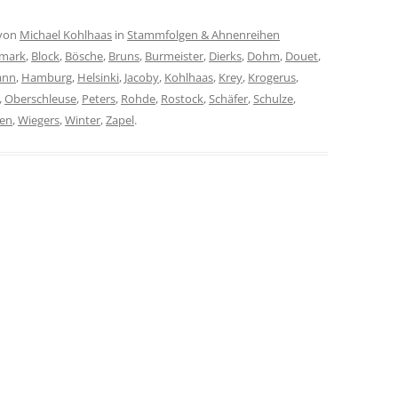
von
Michael Kohlhaas
in
Stammfolgen & Ahnenreihen
smark
,
Block
,
Bösche
,
Bruns
,
Burmeister
,
Dierks
,
Dohm
,
Douet
,
ann
,
Hamburg
,
Helsinki
,
Jacoby
,
Kohlhaas
,
Krey
,
Krogerus
,
,
Oberschleuse
,
Peters
,
Rohde
,
Rostock
,
Schäfer
,
Schulze
,
gen
,
Wiegers
,
Winter
,
Zapel
.