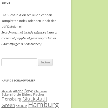
SUCHE
Die Suchfunktion schließt nicht den
kompletten Index oder den Inhalt der
pdf-Dateien ein!
Search does not include extensive index or
content of
pdf-files of genealogical tables
(Stammfolgen & Ahnenreihen)!
Suchen
nach:
HÄUFIGE SCHLAGWÖRTER
Boye
Altona
Claussen
Ahrends
Eckernförde
Ehlers
Fischer
Glückstadt
Flensburg
Hamburg
Green
Gude