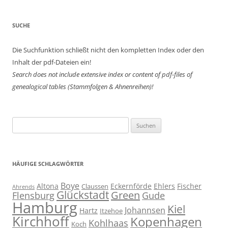
SUCHE
Die Suchfunktion schließt nicht den kompletten Index oder den
Inhalt der pdf-Dateien ein!
Search does not include extensive index or content of
pdf-files of
genealogical tables (Stammfolgen & Ahnenreihen)!
Suchen
nach:
HÄUFIGE SCHLAGWÖRTER
Boye
Altona
Eckernförde
Ehlers
Fischer
Claussen
Ahrends
Glückstadt
Green
Flensburg
Gude
Hamburg
Kiel
Johannsen
Hartz
Itzehoe
Kirchhoff
Kopenhagen
Kohlhaas
Koch