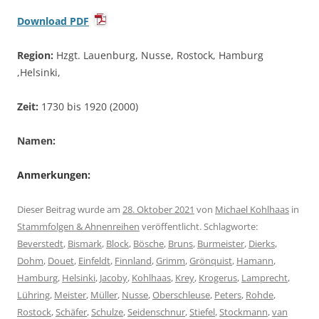
Download PDF
Region:
Hzgt. Lauenburg, Nusse, Rostock, Hamburg
,Helsinki,
Zeit:
1730 bis 1920 (2000)
Namen:
Anmerkungen:
Dieser Beitrag wurde am
28. Oktober 2021
von
Michael Kohlhaas
in
Stammfolgen & Ahnenreihen
veröffentlicht. Schlagworte:
Beverstedt
,
Bismark
,
Block
,
Bösche
,
Bruns
,
Burmeister
,
Dierks
,
Dohm
,
Douet
,
Einfeldt
,
Finnland
,
Grimm
,
Grönquist
,
Hamann
,
Hamburg
,
Helsinki
,
Jacoby
,
Kohlhaas
,
Krey
,
Krogerus
,
Lamprecht
,
Lühring
,
Meister
,
Müller
,
Nusse
,
Oberschleuse
,
Peters
,
Rohde
,
Rostock
,
Schäfer
,
Schulze
,
Seidenschnur
,
Stiefel
,
Stockmann
,
van