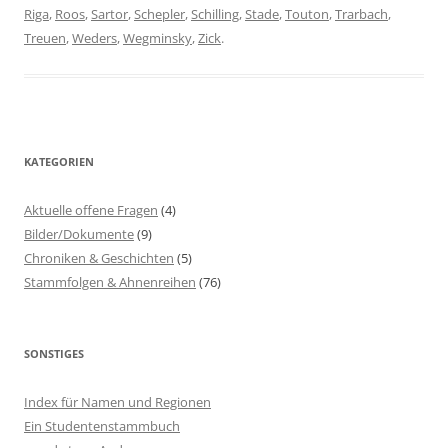
Riga
,
Roos
,
Sartor
,
Schepler
,
Schilling
,
Stade
,
Touton
,
Trarbach
,
Treuen
,
Weders
,
Wegminsky
,
Zick
.
KATEGORIEN
Aktuelle offene Fragen
(4)
Bilder/Dokumente
(9)
Chroniken & Geschichten
(5)
Stammfolgen & Ahnenreihen
(76)
SONSTIGES
Index für Namen und Regionen
Ein Studentenstammbuch