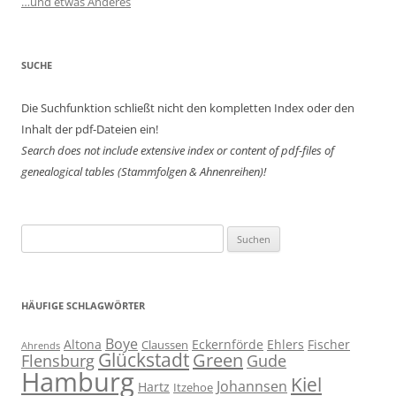
…und etwas Anderes
SUCHE
Die Suchfunktion schließt nicht den kompletten Index oder den
Inhalt der pdf-Dateien ein!
Search does not include extensive index or content of
pdf-files of
genealogical tables (Stammfolgen & Ahnenreihen)!
Suchen
nach:
HÄUFIGE SCHLAGWÖRTER
Boye
Altona
Eckernförde
Ehlers
Fischer
Claussen
Ahrends
Glückstadt
Green
Flensburg
Gude
Hamburg
Kiel
Johannsen
Hartz
Itzehoe