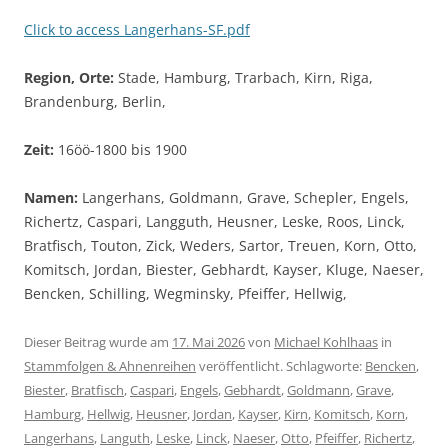
Click to access Langerhans-SF.pdf
Region, Orte:
Stade, Hamburg, Trarbach, Kirn, Riga,
Brandenburg, Berlin,
Zeit:
16öö-1800 bis 1900
Namen:
Langerhans, Goldmann, Grave, Schepler, Engels,
Richertz, Caspari, Langguth, Heusner, Leske, Roos, Linck,
Bratfisch, Touton, Zick, Weders, Sartor, Treuen, Korn, Otto,
Komitsch, Jordan, Biester, Gebhardt, Kayser, Kluge, Naeser,
Bencken, Schilling, Wegminsky, Pfeiffer, Hellwig,
Dieser Beitrag wurde am
17. Mai 2026
von
Michael Kohlhaas
in
Stammfolgen & Ahnenreihen
veröffentlicht. Schlagworte:
Bencken
,
Biester
,
Bratfisch
,
Caspari
,
Engels
,
Gebhardt
,
Goldmann
,
Grave
,
Hamburg
,
Hellwig
,
Heusner
,
Jordan
,
Kayser
,
Kirn
,
Komitsch
,
Korn
,
Langerhans
,
Languth
,
Leske
,
Linck
,
Naeser
,
Otto
,
Pfeiffer
,
Richertz
,