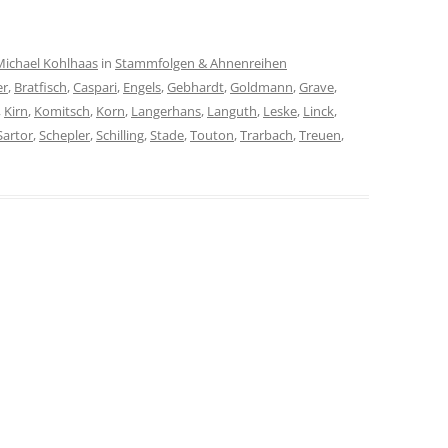
Michael Kohlhaas
in
Stammfolgen & Ahnenreihen
er
,
Bratfisch
,
Caspari
,
Engels
,
Gebhardt
,
Goldmann
,
Grave
,
,
Kirn
,
Komitsch
,
Korn
,
Langerhans
,
Languth
,
Leske
,
Linck
,
Sartor
,
Schepler
,
Schilling
,
Stade
,
Touton
,
Trarbach
,
Treuen
,