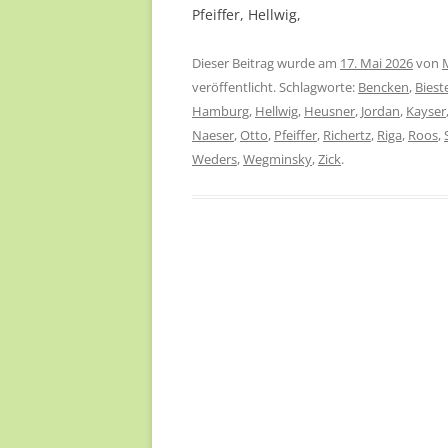
Pfeiffer, Hellwig,
Dieser Beitrag wurde am
17. Mai 2026
von
veröffentlicht. Schlagworte:
Bencken
,
Biest
Hamburg
,
Hellwig
,
Heusner
,
Jordan
,
Kayser
Naeser
,
Otto
,
Pfeiffer
,
Richertz
,
Riga
,
Roos
,
Weders
,
Wegminsky
,
Zick
.