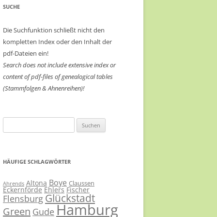
SUCHE
Die Suchfunktion schließt nicht den
kompletten Index oder den Inhalt der
pdf-Dateien ein!
Search does not include extensive index or
content of
pdf-files of genealogical tables
(Stammfolgen & Ahnenreihen)!
Suchen
nach:
HÄUFIGE SCHLAGWÖRTER
Boye
Altona
Claussen
Ahrends
Eckernförde
Ehlers
Fischer
Glückstadt
Flensburg
Hamburg
Green
Gude