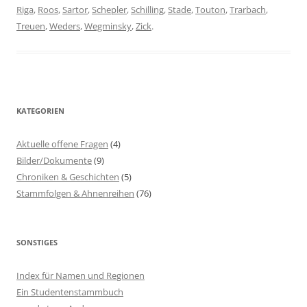
Riga
,
Roos
,
Sartor
,
Schepler
,
Schilling
,
Stade
,
Touton
,
Trarbach
,
Treuen
,
Weders
,
Wegminsky
,
Zick
.
KATEGORIEN
Aktuelle offene Fragen
(4)
Bilder/Dokumente
(9)
Chroniken & Geschichten
(5)
Stammfolgen & Ahnenreihen
(76)
SONSTIGES
Index für Namen und Regionen
Ein Studentenstammbuch