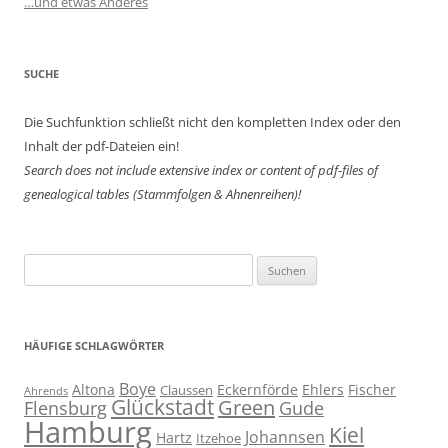
…und etwas Anderes
SUCHE
Die Suchfunktion schließt nicht den kompletten Index oder den
Inhalt der pdf-Dateien ein!
Search does not include extensive index or content of
pdf-files of
genealogical tables (Stammfolgen & Ahnenreihen)!
Suchen
nach:
HÄUFIGE SCHLAGWÖRTER
Boye
Altona
Eckernförde
Ehlers
Fischer
Claussen
Ahrends
Glückstadt
Green
Flensburg
Gude
Hamburg
Kiel
Johannsen
Hartz
Itzehoe