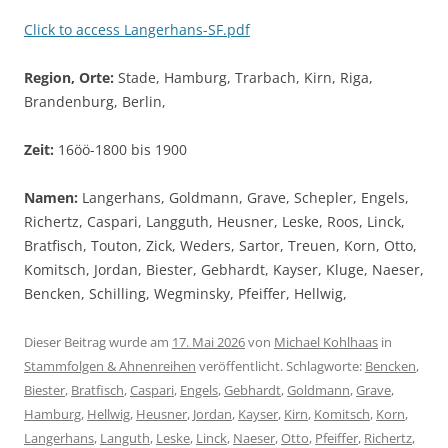
Click to access Langerhans-SF.pdf
Region, Orte:
Stade, Hamburg, Trarbach, Kirn, Riga,
Brandenburg, Berlin,
Zeit:
16öö-1800 bis 1900
Namen:
Langerhans, Goldmann, Grave, Schepler, Engels,
Richertz, Caspari, Langguth, Heusner, Leske, Roos, Linck,
Bratfisch, Touton, Zick, Weders, Sartor, Treuen, Korn, Otto,
Komitsch, Jordan, Biester, Gebhardt, Kayser, Kluge, Naeser,
Bencken, Schilling, Wegminsky, Pfeiffer, Hellwig,
Dieser Beitrag wurde am
17. Mai 2026
von
Michael Kohlhaas
in
Stammfolgen & Ahnenreihen
veröffentlicht. Schlagworte:
Bencken
,
Biester
,
Bratfisch
,
Caspari
,
Engels
,
Gebhardt
,
Goldmann
,
Grave
,
Hamburg
,
Hellwig
,
Heusner
,
Jordan
,
Kayser
,
Kirn
,
Komitsch
,
Korn
,
Langerhans
,
Languth
,
Leske
,
Linck
,
Naeser
,
Otto
,
Pfeiffer
,
Richertz
,