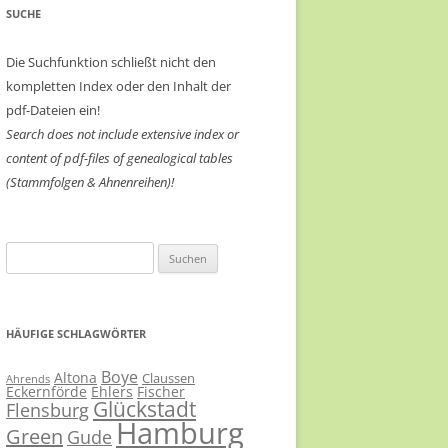
SUCHE
Die Suchfunktion schließt nicht den
kompletten Index oder den Inhalt der
pdf-Dateien ein!
Search does not include extensive index or
content of
pdf-files of genealogical tables
(Stammfolgen & Ahnenreihen)!
Suchen
nach:
HÄUFIGE SCHLAGWÖRTER
Boye
Altona
Claussen
Ahrends
Eckernförde
Ehlers
Fischer
Glückstadt
Flensburg
Hamburg
Green
Gude