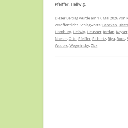
Pfeiffer, Hellwig,
Dieser Beitrag wurde am
17. Mai 2026
von
veröffentlicht. Schlagworte:
Bencken
,
Biest
Hamburg
,
Hellwig
,
Heusner
,
Jordan
,
Kayser
Naeser
,
Otto
,
Pfeiffer
,
Richertz
,
Riga
,
Roos
,
Weders
,
Wegminsky
,
Zick
.