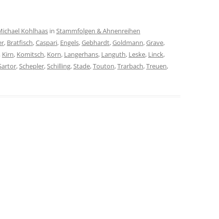
Michael Kohlhaas
in
Stammfolgen & Ahnenreihen
er
,
Bratfisch
,
Caspari
,
Engels
,
Gebhardt
,
Goldmann
,
Grave
,
,
Kirn
,
Komitsch
,
Korn
,
Langerhans
,
Languth
,
Leske
,
Linck
,
Sartor
,
Schepler
,
Schilling
,
Stade
,
Touton
,
Trarbach
,
Treuen
,