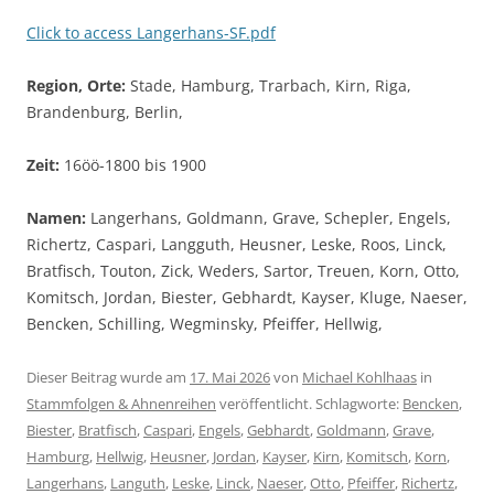
Click to access Langerhans-SF.pdf
Region, Orte:
Stade, Hamburg, Trarbach, Kirn, Riga,
Brandenburg, Berlin,
Zeit:
16öö-1800 bis 1900
Namen:
Langerhans, Goldmann, Grave, Schepler, Engels,
Richertz, Caspari, Langguth, Heusner, Leske, Roos, Linck,
Bratfisch, Touton, Zick, Weders, Sartor, Treuen, Korn, Otto,
Komitsch, Jordan, Biester, Gebhardt, Kayser, Kluge, Naeser,
Bencken, Schilling, Wegminsky, Pfeiffer, Hellwig,
Dieser Beitrag wurde am
17. Mai 2026
von
Michael Kohlhaas
in
Stammfolgen & Ahnenreihen
veröffentlicht. Schlagworte:
Bencken
,
Biester
,
Bratfisch
,
Caspari
,
Engels
,
Gebhardt
,
Goldmann
,
Grave
,
Hamburg
,
Hellwig
,
Heusner
,
Jordan
,
Kayser
,
Kirn
,
Komitsch
,
Korn
,
Langerhans
,
Languth
,
Leske
,
Linck
,
Naeser
,
Otto
,
Pfeiffer
,
Richertz
,