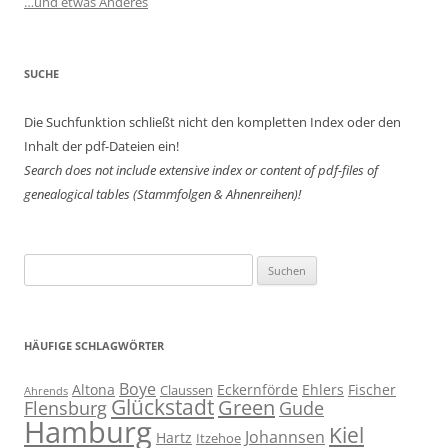
…und etwas Anderes
SUCHE
Die Suchfunktion schließt nicht den kompletten Index oder den
Inhalt der pdf-Dateien ein!
Search does not include extensive index or content of
pdf-files of
genealogical tables (Stammfolgen & Ahnenreihen)!
Suchen
nach:
HÄUFIGE SCHLAGWÖRTER
Boye
Altona
Eckernförde
Ehlers
Fischer
Claussen
Ahrends
Glückstadt
Green
Flensburg
Gude
Hamburg
Kiel
Johannsen
Hartz
Itzehoe