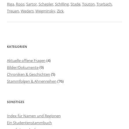
Riga
,
Roos
,
Sartor
,
Schepler
,
Schilling
,
Stade
,
Touton
,
Trarbach
,
Treuen
,
Weders
,
Wegminsky
,
Zick
.
KATEGORIEN
Aktuelle offene Fragen
(4)
Bilder/Dokumente
(9)
Chroniken & Geschichten
(5)
Stammfolgen & Ahnenreihen
(76)
SONSTIGES
Index für Namen und Regionen
Ein Studentenstammbuch